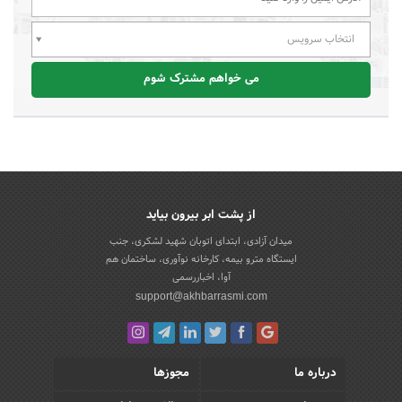
انتخاب سرویس
می خواهم مشترک شوم
از پشت ابر بیرون بیاید
میدان آزادی، ابتدای اتوبان شهید لشکری، جنب
ایستگاه مترو بیمه، کارخانه نوآوری، ساختمان هم
آوا، اخباررسمی
support@akhbarrasmi.com
درباره ما
مجوزها