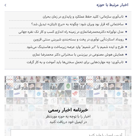
اخبار مرتبط با حوزه
تاب‌آوری سازمانی؛ کلید حفظ عملکرد و پایداری در زمان بحران
ساختمانی که قرار بود ویران شود؛ چگونه به «برج تایتان» تبدیل شد؟
مدل نوآورانه دکترمحمدرضانمازی در زمینه راه اندازی کسب و کار تک نفره جهانی
رویداد استارت‌آپی نوآوری در پخت و بسته‌بندی شیرینی سنتی قزوین
طرح و ایده شمیم با "ابر شمیم" وارد عرصه زیرساخت و هاستینگ می‌شود
همایش هوش مصنوعی در بیزینس با سخنرانی دکتر محمدرضا نمازی
تاب‌آوری؛ چه مهارت‌هایی برای تحمل سختی‌ها باید آموخت و به کار گرفت
خبرنامه اخبار رسمی
اخبار را با توجه به حوزه موردنظر
در ایمیل خود دریافت کنید