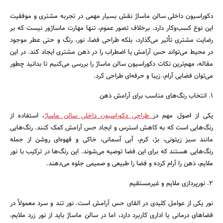
دکوراسیون داخلی سالن ماساژ نقش بسیار مهمی در تجربه مشتری و موفقیت
این نوع کسب‌وکار دارد. برخلاف تصور عموم، تنها مهارت ماساژور نیست که بر
رضایت مشتری تأثیر می‌گذارد، بلکه طراحی فضا، نور، رنگ و حتی عطر موجود
در محیط می‌تواند حس آرامش یا اضطراب را در ذهن مشتری ایجاد کند. در این
مقاله، مهم‌ترین نکات دکوراسیون سالن ماساژ را بررسی می‌کنیم تا بدانید چطور
می‌توان فضایی آرام، زیبا و حرفه‌ای طراحی کرد.
۱. انتخاب رنگ‌های مناسب برای آرامش ذهن
یکی از اصول مهم در
طراحی دکوراسیون داخلی سالن ماساژ
، استفاده از
رنگ‌هایی است که به کاهش استرس و ایجاد حس آرامش کمک کنند. رنگ‌هایی
مانند سبز زیتونی، بژ، کرم، آبی آسمانی، خاکی و قهوه‌ای روشن از جمله
رنگ‌هایی هستند که برای این فضا توصیه می‌شوند. این رنگ‌ها در ترکیب با نور
ملایم، ذهن را آرام کرده و فضا را طبیعی و صمیمی جلوه می‌دهند.
جستجو
۲. نورپردازی ملایم و غیرمستقیم
نور یکی از عوامل کلیدی در القای حس آرامش است. نور تند و سرد معمولاً در
فضاهای درمانی یا اداری کاربرد دارد، اما در سالن ماساژ باید از نور زرد ملایم،