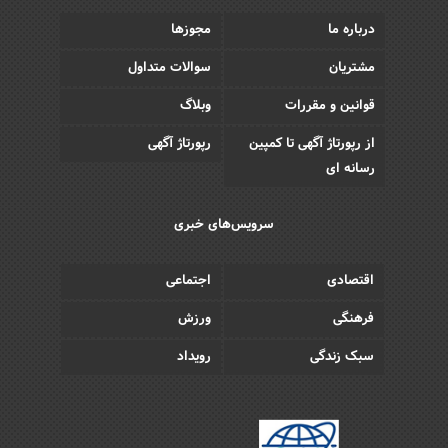
درباره ما
مجوزها
مشتریان
سوالات متداول
قوانین و مقررات
وبلاگ
از رپورتاژ آگهی تا کمپین
رپورتاژ آگهی
رسانه ای
سرویس‌های خبری
اقتصادی
اجتماعی
فرهنگی
ورزش
سبک زندگی
رویداد