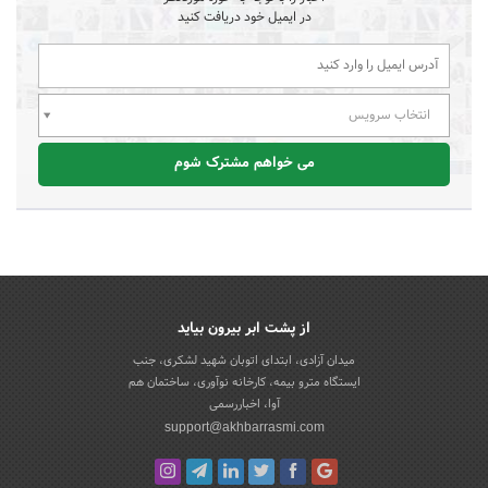
در ایمیل خود دریافت کنید
انتخاب سرویس
می خواهم مشترک شوم
از پشت ابر بیرون بیاید
میدان آزادی، ابتدای اتوبان شهید لشکری، جنب
ایستگاه مترو بیمه، کارخانه نوآوری، ساختمان هم
آوا، اخباررسمی
support@akhbarrasmi.com