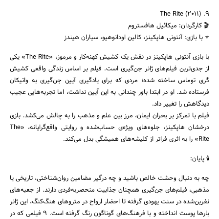
۹. The Rite (2011)
🎬 کارگردان: میکائیل هافستروم
⭐ با بازی: آنتونی هاپکینز، کالین اودانوهیو، سیاران هیندز
با بازی آنتونی هاپکینز در نقش یک کشیش کهنه‌کار و مرموز، «The Rite» یکی
از جدی‌ترین فیلم‌های ژانر جن‌گیری است. فیلم بر اساس زندگی واقعی کشیش
گری توماس ساخته شده؛ مردی که برای یادگیری آیین جن‌گیری به واتیکان
فرستاده شد. او در ابتدا باور چندانی به این آیین نداشت، اما تجربه‌هایی عجیب
دیدگاهش را تغییر داد.
فیلم با تمرکز بر بحران ایمان، مرز بین علم و مذهب را به چالش می‌کشد. بازی
درخشان هاپکینز، جلوه‌های ویژه‌ی حساب‌شده و روایتی واقع‌گرایانه، «The
Rite» را به اثری فراتر از کلیشه‌های همیشگی بدل می‌کند.
🕯️ پایان:
چه به دنبال وحشت خالص باشید و چه درگیر مضامین روان‌شناختی، تاریخی یا
مذهبی، فیلم‌های جن‌گیری همچنان جذابیت منحصربه‌فردی دارند. از جعبه‌های
نفرین‌شده در سنت یهودی گرفته تا احضار ارواح در متروهای هنگ‌کنگ، این ژانر
بارها پوست انداخته و با فرهنگ‌های گوناگون رنگ گرفته است. ۹ فیلمی که در