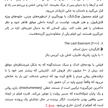
کند و آن‌ها را به دنیای پس از مرگ بفرستد. اما روحی خشن و بی‌رحم سر راه او
قرار می‌گیرد و داستان به جایی تاریک‌تر می‌رود.
این فیلم محصول هنگ‌کنگ، با بهره‌گیری از اسطوره‌های چینی، جلوه‌های ویژه
قابل‌قبول، و طنز ظریف، توانست در گیشه داخلی موفق ظاهر شود و نظر
منتقدان را هم جلب کند. برای کسانی که به دنبال تجربه‌ای تازه در ژانر
جن‌گیری هستند، این فیلم یکی از متفاوت‌ترین گزینه‌هاست.
۸. The Last Exorcism (2010)
🎬 کارگردان: دنیل استام
⭐ با بازی: پاتریک فابیان، اشلی بل، آیریس بائر
فیلمی با بودجه‌ای اندک و سبک مستندگونه که به شکل غیرمنتظره‌ای موفق
شد بیش از ۶۰ میلیون دلار فروش کند. کشیشی که بیشتر عمر خود را با
ترفندهای روانی مردم را قانع کرده بود که تسخیر شده‌اند، این بار به خانه‌ای
می‌رود که واقعاً چیزی پلید در آن حضور دارد.
«آخرین جن‌گیری» ترکیبی است از مستند جعلی (mockumentary)، بازی روانی
و یک پایان شوکه‌کننده که مسیر روایت را عوض می‌کند. قدرت فیلم در ایجاد
حس واقعی بودن ماجراست. انگار بیننده در حال تماشای یک پرونده مستند
است که کم‌کم از کنترل خارج می‌شود.
منبع 2