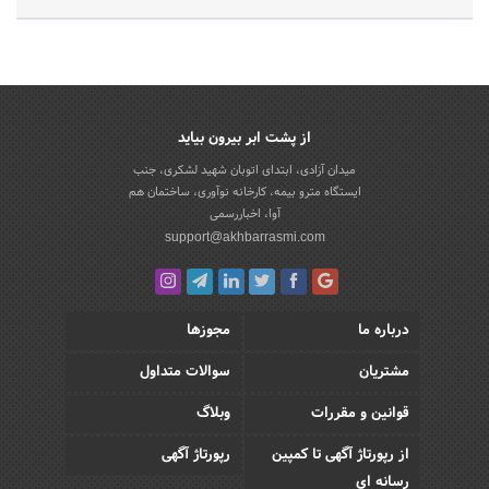
از پشت ابر بیرون بیاید
میدان آزادی، ابتدای اتوبان شهید لشکری، جنب
ایستگاه مترو بیمه، کارخانه نوآوری، ساختمان هم
آوا، اخباررسمی
support@akhbarrasmi.com
درباره ما
مجوزها
مشتریان
سوالات متداول
قوانین و مقررات
وبلاگ
از رپورتاژ آگهی تا کمپین
رپورتاژ آگهی
رسانه ای