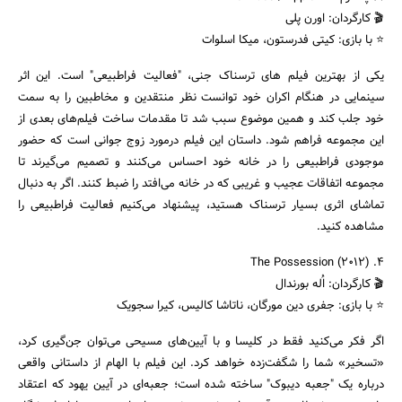
🎬 کارگردان: اورن پلی
⭐ با بازی: کیتی فدرستون، میکا اسلوات
یکی از بهترین فیلم های ترسناک جنی، "فعالیت فراطبیعی" است. این اثر
سینمایی در هنگام اکران خود توانست نظر منتقدین و مخاطبین را به سمت
خود جلب کند و همین موضوع سبب شد تا مقدمات ساخت فیلم‌های بعدی از
این مجموعه فراهم شود. داستان این فیلم درمورد زوج جوانی است که حضور
موجودی فراطبیعی را در خانه خود احساس می‌کنند و تصمیم می‌گیرند تا
مجموعه اتفاقات عجیب و غریبی که در خانه می‌افتد را ضبط کنند. اگر به دنبال
تماشای اثری بسیار ترسناک هستید، پیشنهاد می‌کنیم فعالیت فراطبیعی را
مشاهده کنید.
۴. The Possession (2012)
🎬 کارگردان: اُله بورندال
⭐ با بازی: جفری دین مورگان، ناتاشا کالیس، کیرا سجویک
اگر فکر می‌کنید فقط در کلیسا و با آیین‌های مسیحی می‌توان جن‌گیری کرد،
«تسخیر» شما را شگفت‌زده خواهد کرد. این فیلم با الهام از داستانی واقعی
درباره یک "جعبه دیبوک" ساخته شده است؛ جعبه‌ای در آیین یهود که اعتقاد