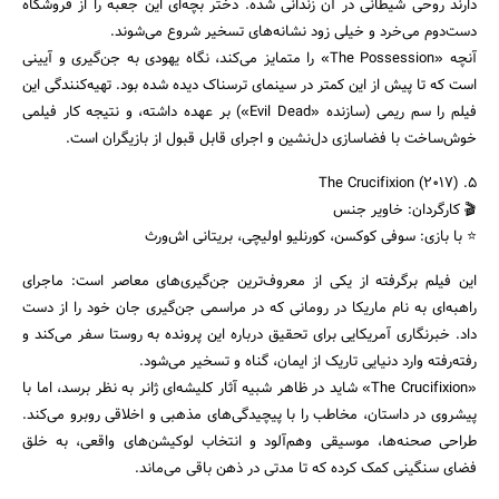
دارند روحی شیطانی در آن زندانی شده. دختر بچه‌ای این جعبه را از فروشگاه
دست‌دوم می‌خرد و خیلی زود نشانه‌های تسخیر شروع می‌شوند.
آنچه «The Possession» را متمایز می‌کند، نگاه یهودی به جن‌گیری و آیینی
است که تا پیش از این کمتر در سینمای ترسناک دیده شده بود. تهیه‌کنندگی این
فیلم را سم ریمی (سازنده «Evil Dead») بر عهده داشته، و نتیجه کار فیلمی
خوش‌ساخت با فضاسازی دل‌نشین و اجرای قابل قبول از بازیگران است.
۵. The Crucifixion (2017)
🎬 کارگردان: خاویر جنس
⭐ با بازی: سوفی کوکسن، کورنلیو اولیچی، بریتانی اش‌ورث
این فیلم برگرفته از یکی از معروف‌ترین جن‌گیری‌های معاصر است: ماجرای
راهبه‌ای به نام ماریکا در رومانی که در مراسمی جن‌گیری جان خود را از دست
داد. خبرنگاری آمریکایی برای تحقیق درباره این پرونده به روستا سفر می‌کند و
رفته‌رفته وارد دنیایی تاریک از ایمان، گناه و تسخیر می‌شود.
«The Crucifixion» شاید در ظاهر شبیه آثار کلیشه‌ای ژانر به نظر برسد، اما با
پیشروی در داستان، مخاطب را با پیچیدگی‌های مذهبی و اخلاقی روبرو می‌کند.
طراحی صحنه‌ها، موسیقی وهم‌آلود و انتخاب لوکیشن‌های واقعی، به خلق
فضای سنگینی کمک کرده که تا مدتی در ذهن باقی می‌ماند.