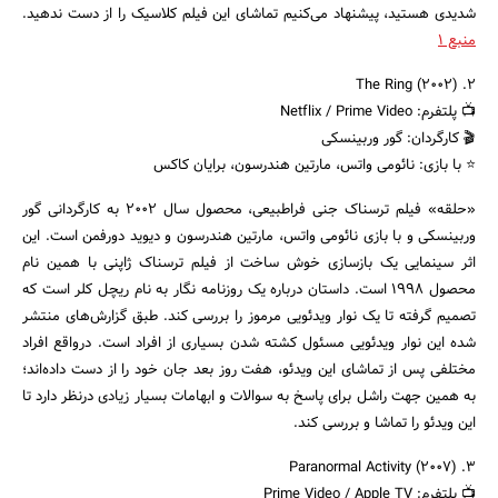
شدیدی هستید، پیشنهاد می‌کنیم تماشای این فیلم کلاسیک را از دست ندهید.
منبع 1
۲. The Ring (2002)
📺 پلتفرم: Netflix / Prime Video
🎬 کارگردان: گور وربینسکی
⭐ با بازی: نائومی واتس، مارتین هندرسون، برایان کاکس
«حلقه» فیلم ترسناک جنی فراطبیعی، محصول سال ۲۰۰۲ به کارگردانی گور
وربینسکی و با بازی نائومی واتس، مارتین هندرسون و دیوید دورفمن است. این
اثر سینمایی یک بازسازی خوش ساخت از فیلم ترسناک ژاپنی با همین نام
جستجو
محصول 1998 است. داستان درباره یک روزنامه نگار به نام ریچل کلر است که
تصمیم گرفته تا یک نوار ویدئویی مرموز را بررسی کند. طبق گزارش‌های منتشر
شده این نوار ویدئویی مسئول کشته شدن بسیاری از افراد است. درواقع افراد
مختلفی پس از تماشای این ویدئو، هفت روز بعد جان خود را از دست داده‌اند؛
به همین جهت راشل برای پاسخ به سوالات و ابهامات بسیار زیادی درنظر دارد تا
این ویدئو را تماشا و بررسی کند.
۳. Paranormal Activity (2007)
📺 پلتفرم: Prime Video / Apple TV