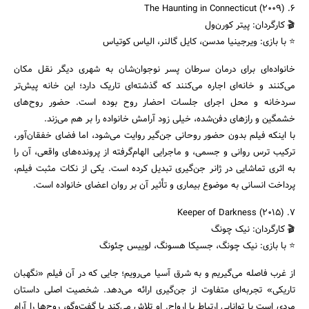
۶. The Haunting in Connecticut (2009)
🎬 کارگردان: پیتر کورن‌ول
⭐ با بازی: ویرجینیا مدسن، کایل گالنر، الیاس کوتیاس
خانواده‌ای برای درمان سرطان پسر نوجوان‌شان به شهری دیگر نقل مکان
می‌کنند و خانه‌ای اجاره می‌کنند که گذشته‌ای تاریک دارد؛ این خانه پیش‌تر
سردخانه و محل اجرای جلسات احضار روح بوده است. حضور روح‌های
خشمگین و رازهای دفن‌شده، خیلی زود آرامش خانواده را بر هم می‌زند.
با اینکه فیلم بدون حضور روحانی جن‌گیر روایت می‌شود، اما فضای خفقان‌آور،
ترکیب ترس روانی و جسمی، و ماجرایی الهام‌گرفته از پرونده‌های واقعی، آن را
به اثری تماشایی در ژانر جن‌گیری تبدیل کرده است. یکی از نکات مثبت فیلم،
پرداخت انسانی به موضوع بیماری و تأثیر آن بر روان اعضای خانواده است.
۷. Keeper of Darkness (2015)
🎬 کارگردان: نیک چونگ
⭐ با بازی: نیک چونگ، جسیکا هسونگ، لوییس چئونگ
از غرب فاصله می‌گیریم و به شرق آسیا می‌رویم؛ جایی که در آن فیلم «نگهبان
تاریکی» تجربه‌ای متفاوت از جن‌گیری ارائه می‌دهد. شخصیت اصلی داستان
مردی است با توانایی ارتباط با ارواح. او تلاش می‌کند با گفت‌وگو، روح‌ها را آرام