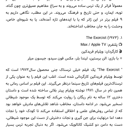
معمولاً فراتر از یک ترس ساده می‌روند و به سراغ مفاهیم عمیق‌تری چون گناه،
توبه، ایمان، و حتی تاریخ و فرهنگ می‌روند. در این مطلب، نگاهی داریم به
۹ فیلم برتر در این ژانر که یا با ایده‌های تازه آمده‌اند، یا به شیوه‌ای خاص،
وحشت را به جان مخاطب انداخته‌اند.
۱. The Exorcist (1973)
📺 پلتفرم: Max / Apple TV
🎬 کارگردان: ویلیام فریدکین
⭐ با بازی: الن برستین، لیندا بلر، مکس فون سیدو، جیسون میلر
" The Exorcist" یک فیلم خیلی ترسناک جنی محصول سال1973 است که
توسط ویلیام فریدکین کارگردانی شده است. اغلب این فیلم را به عنوان یکی از
ترسناک‌ترین فیلم‌های تاریخ سینما درنظر می‌گیرند. این فیلم بر اساس رمانی به
همین نام در سال 1971 نوشته ویلیام پیتر بلاتی ساخته شده است و داستان
دختری 12 ساله به نام ریگان را روایت می‌کند که توسط یک موجود شیطانی
تسخیر می‌شود. در ادامه داستان، مخاطب شاهد تلاش‌های مادرش خواهد بود
که از تمامی روش‌های علمی و اخلاقی استفاده می‌کند تا کودک خود را نجات
دهد؛ اما درنهایت برای جن گیری و نجات دخترش از دست این موجود شیطانی،
دست به دامن دو کشیک کاتالویک می‌شود. اگر به دنبال تجربه ترس بسیار