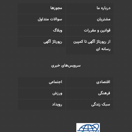
درباره ما
مجوزها
مشتریان
سوالات متداول
قوانین و مقررات
وبلاگ
از رپورتاژ آگهی تا کمپین
رپورتاژ آگهی
رسانه ای
سرویس‌های خبری
اقتصادی
اجتماعی
فرهنگی
ورزش
سبک زندگی
رویداد