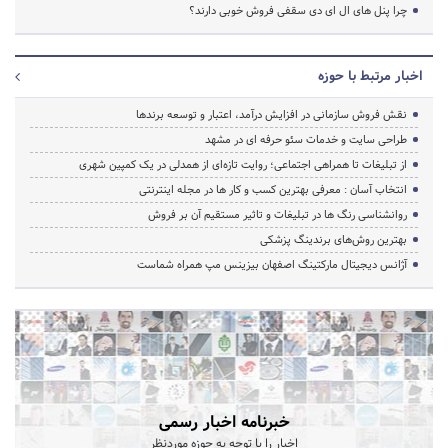
چرا پنل های ال ای دی سقفی فروش خوبی دارند؟
اخبار مرتبط با حوزه
نقش فروش سازمانی در افزایش درآمد، اعتبار و توسعه برندها
طراحی سایت و خدمات سئو حرفه ای در مشهد
از تبلیغات تا همراهی اجتماعی؛ روایت تازه‌ای از همدلی در یک کمپین شهری
انتخاب آسان : معرفی بهترین کسب و کار ها در مجله اینترنتی
روانشناسی رنگ ها در تبلیغات و تاثیر مستقیم آن بر فروش
بهترین روش‌های برندینگ پزشکی
آژانس دیجیتال مارکتینگ اصفهان بیزینس مپ همراه شماست
خبرنامه اخبار رسمی
اخبار را با توجه به حوزه موردنظر