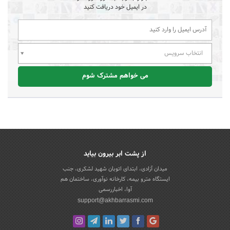
در ایمیل خود دریافت کنید
انتخاب سرویس
می خواهم مشترک شوم
از پشت ابر بیرون بیاید
میدان آزادی، ابتدای اتوبان شهید لشکری، جنب
ایستگاه مترو بیمه، کارخانه نوآوری، ساختمان هم
آوا، اخباررسمی
support@akhbarrasmi.com