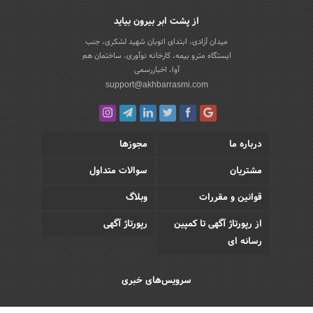
از پشت ابر بیرون بیاید
میدان آزادی، ابتدای اتوبان شهید لشکری، جنب
ایستگاه مترو بیمه، کارخانه نوآوری، ساختمان هم
آوا، اخباررسمی
support@akhbarrasmi.com
درباره ما
مجوزها
مشتریان
سوالات متداول
قوانین و مقررات
وبلاگ
از رپورتاژ آگهی تا کمپین
رپورتاژ آگهی
رسانه ای
سرویس‌های خبری