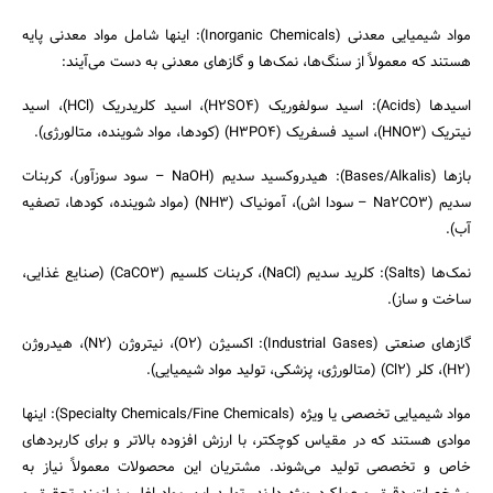
مواد شیمیایی معدنی (Inorganic Chemicals): اینها شامل مواد معدنی پایه
هستند که معمولاً از سنگ‌ها، نمک‌ها و گازهای معدنی به دست می‌آیند:
اسیدها (Acids): اسید سولفوریک (H2SO4)، اسید کلریدریک (HCl)، اسید
نیتریک (HNO3)، اسید فسفریک (H3PO4) (کودها، مواد شوینده، متالورژی).
بازها (Bases/Alkalis): هیدروکسید سدیم (NaOH – سود سوزآور)، کربنات
سدیم (Na2CO3 – سودا اش)، آمونیاک (NH3) (مواد شوینده، کودها، تصفیه
آب).
نمک‌ها (Salts): کلرید سدیم (NaCl)، کربنات کلسیم (CaCO3) (صنایع غذایی،
ساخت و ساز).
گازهای صنعتی (Industrial Gases): اکسیژن (O2)، نیتروژن (N2)، هیدروژن
(H2)، کلر (Cl2) (متالورژی، پزشکی، تولید مواد شیمیایی).
مواد شیمیایی تخصصی یا ویژه (Specialty Chemicals/Fine Chemicals): اینها
موادی هستند که در مقیاس کوچکتر، با ارزش افزوده بالاتر و برای کاربردهای
جستجو
خاص و تخصصی تولید می‌شوند. مشتریان این محصولات معمولاً نیاز به