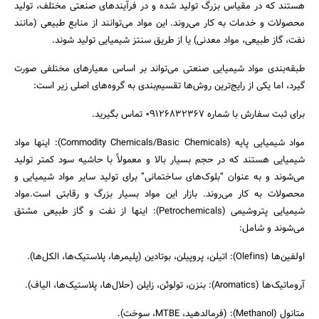
هستند که در مقیاس بزرگ تولید شده و در فرآیندهای صنعتی مختلف، تولید
محصولات و خدمات به کار می‌روند. این مواد می‌توانند از منابع طبیعی (مانند
نفت، گاز طبیعی، مواد معدنی) یا از طریق سنتز شیمیایی تولید شوند.
طبقه‌بندی مواد شیمیایی صنعتی می‌تواند بر اساس معیارهای مختلفی صورت
گیرد، اما یکی از رایج‌ترین روش‌ها تقسیم‌بندی به گروه‌های اصلی زیر است:
برای ثبت سفارش با شماره 09126832367 تماس بگیرید.
مواد شیمیایی پایه (Commodity Chemicals/Basic Chemicals): اینها مواد
شیمیایی هستند که در حجم بسیار بالا و معمولاً با حاشیه سود کمتر تولید
می‌شوند و به عنوان “بلوک‌های ساختمانی” برای تولید سایر مواد شیمیایی و
محصولات به کار می‌روند. بازار این مواد بسیار بزرگ و رقابتی است.مواد
شیمیایی پتروشیمی (Petrochemicals): اینها از نفت و گاز طبیعی مشتق
می‌شوند و شامل:
اولفین‌ها (Olefins): اتیلن، پروپیلن، بوتادین (پلیمرها، پلاستیک‌ها، الکل‌ها).
آروماتیک‌ها (Aromatics): بنزن، تولوئن، زایلن (حلال‌ها، پلاستیک‌ها، الیاف).
متانول (Methanol): (فرمالدهید، MTBE، سوخت).