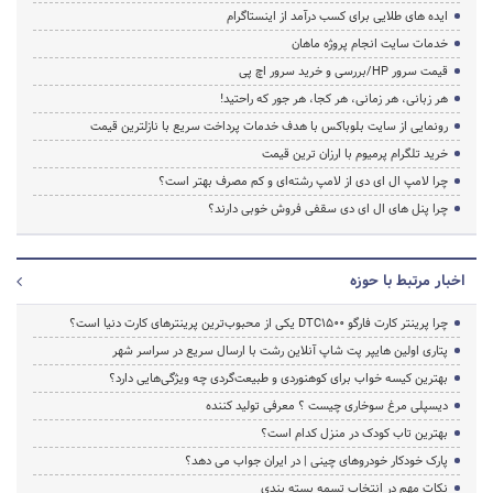
ایده های طلایی برای کسب درآمد از اینستاگرام
خدمات سایت انجام پروژه ماهان
قیمت سرور HP/بررسی و خرید سرور اچ پی
هر زبانی، هر زمانی، هر کجا، هر جور که راحتید!
رونمایی از سایت بلوباکس با هدف خدمات پرداخت سریع با نازلترین قیمت
خرید تلگرام پرمیوم با ارزان ترین قیمت
چرا لامپ ال ای دی از لامپ رشته‌ای و کم مصرف بهتر است؟
چرا پنل های ال ای دی سقفی فروش خوبی دارند؟
اخبار مرتبط با حوزه
چرا پرینتر کارت فارگو DTC1500 یکی از محبوب‌ترین پرینترهای کارت دنیا است؟
پتاری اولین هایپر پت شاپ آنلاین رشت با ارسال سریع در سراسر شهر
بهترین کیسه خواب برای کوهنوردی و طبیعت‌گردی چه ویژگی‌هایی دارد؟
دیسپلی مرغ سوخاری چیست ؟ معرفی تولید کننده
بهترین تاب کودک در منزل کدام است؟
پارک خودکار خودروهای چینی | در ایران جواب می دهد؟
نکات مهم در انتخاب تسمه بسته بندی