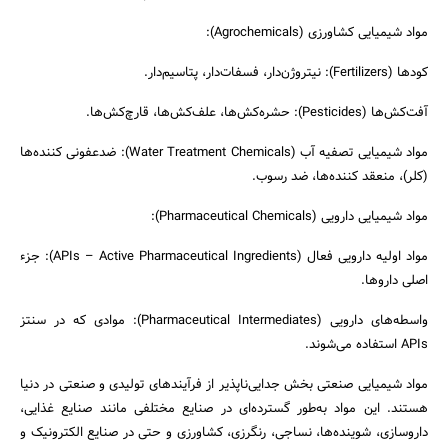
مواد شیمیایی کشاورزی (Agrochemicals):
کودها (Fertilizers): نیتروژن‌دار، فسفات‌دار، پتاسیم‌دار.
آفت‌کش‌ها (Pesticides): حشره‌کش‌ها، علف‌کش‌ها، قارچ‌کش‌ها.
مواد شیمیایی تصفیه آب (Water Treatment Chemicals): ضدعفونی کننده‌ها
(کلر)، منعقد کننده‌ها، ضد رسوب.
مواد شیمیایی دارویی (Pharmaceutical Chemicals):
مواد اولیه دارویی فعال (APIs – Active Pharmaceutical Ingredients): جزء
اصلی داروها.
واسطه‌های دارویی (Pharmaceutical Intermediates): موادی که در سنتز
APIs استفاده می‌شوند.
مواد شیمیایی صنعتی بخش جدایی‌ناپذیر از فرآیندهای تولیدی و صنعتی در دنیا
هستند. این مواد به‌طور گسترده‌ای در صنایع مختلفی مانند صنایع غذایی،
داروسازی، شوینده‌ها، نساجی، رنگرزی، کشاورزی و حتی در صنایع الکترونیک و