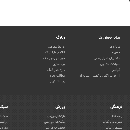
سایر بخش ها
وبلاگ
درباره ما
روابط عمومی
مجوزها
آنلاین مارکتینگ
مشتریان اخبار رسمی
خبرنگاری و رسانه
سوالات متداول
برندسازی
قوانین
ویژه خبرنگاران
از رپورتاژ آگهی تا کمپین رسانه ای
مطالب ویژه
رپورتاژ آگهی
فرهنگی
ورزش
سبک 
رسانه‌ها
تازه‌های ورزش
سلامت 
نشریات و کتاب
مکان‌های ورزشی
روانشن
سینما و تئاتر
تجهیزات ورزشی
مد و ل