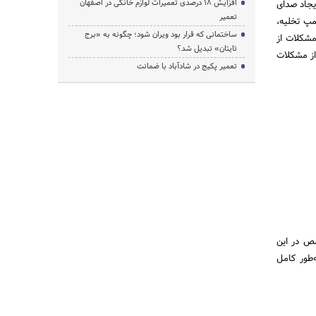
افزایش ۱۸ درصدی تعمیرات لوازم خانگی در اصفهان
یجاد صدای
تعمیر
مپ تخلیه،
ساختمانی که قرار بود ویران شود؛ چگونه به «برج
مشکلات از
تایتان» تبدیل شد؟
از مشکلات
تعمیر پکیج در شادآباد با ضمانت
صص در این
‌طور کامل