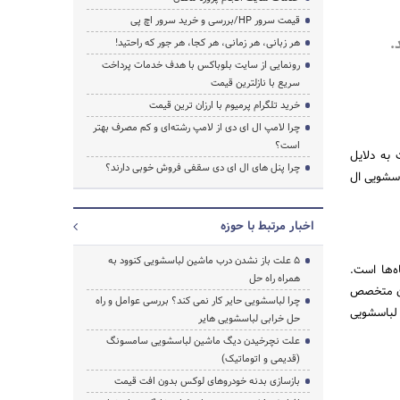
قیمت سرور HP/بررسی و خرید سرور اچ پی
.
هر زبانی، هر زمانی، هر کجا، هر جور که راحتید!
رونمایی از سایت بلوباکس با هدف خدمات پرداخت
سریع با نازلترین قیمت
خرید تلگرام پرمیوم با ارزان ترین قیمت
چرا لامپ ال ای دی از لامپ رشته‌ای و کم مصرف بهتر
است؟
 به دلایل
چرا پنل های ال ای دی سقفی فروش خوبی دارند؟
اسشویی ال
اخبار مرتبط با حوزه
5 علت باز نشدن درب ماشین لباسشویی کنوود به
ه‌ها است.
همراه راه حل
ران متخصص
چرا لباسشویی حایر کار نمی کند؟ بررسی عوامل و راه
 لباسشویی
حل خرابی لباسشویی هایر
علت نچرخیدن دیگ ماشین لباسشویی سامسونگ
(قدیمی و اتوماتیک)
بازسازی بدنه خودروهای لوکس بدون افت قیمت