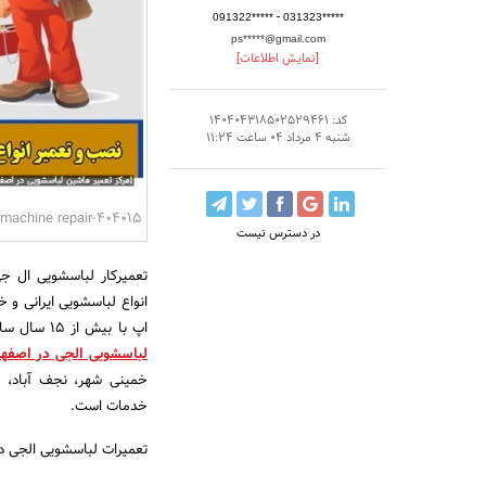
-
091322*****
031323*****
ps*****@gmail.com
[نمایش اطلاعات]
کد: 140404318502529461
شنبه 4 مرداد 04 ساعت 11:24
404015-washing machine repair-مرکز تعمیر ماشین لباسشویی در اصفهان[غیرنمایندگی تعمیرات]
در دسترس نیست
تعمیرکار لباسشویی ال ج
انواع لباسشویی ایرانی و 
اپ با بیش از 15 سال سابقه در عیب یابی دقیق، رفع خرابی فوری و
لباسشویی الجی در اصفها
خمینی شهر، نجف آباد، دو
خدمات است.
تعمیرات لباسشویی الجی د