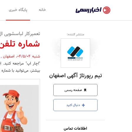
اخبار
خانه
پایگاه خبری
رسمی
-
تعمیرکار لباسشویی ال
منتشر کننده:
اخبار
شماره تلفن
تایید
شنبه 04/5/04
،
اصفهان
,
شده
"اچار اپ" مراجعه کنید. 
شرکت‌ها،
بیشتر، می‌توانید با شماره ۰۹۱۳۵۳۴۵۹۹۸ تماس بگیرید یا از طریق سایت achar.pp درخواست خود را ثبت کنید.
تیم رپورتاژ آگهی اصفهان
سازمان‌ها
و
صفحه رسمی
روابط
دنبال کنید
عمومی‌ها
اطلاعات تماس