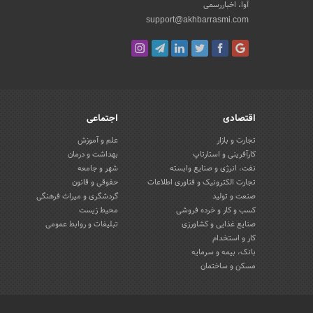
آوا، اخباررسمی
support@akhbarrasmi.com
اقتصادی
اجتماعی
تجارت و بازار
علم و آموزش
کارآفرینی و استارتاپ
بهداشت و درمان
نفت، انرژی و صنایع وابسته
شهر و جامعه
تجارت الکترونیک و فناوری اطلاعات
حقوقی و قانون
صنعت و تولید
گردشگری و میراث فرهنگی
کسب و کار و خرده فروشی
محیط زیست
صنایع غذایی و کشاورزی
تبلیغات و روابط عمومی
کار و استخدام
بانک، بیمه و سرمایه
مسکن و ساختمان