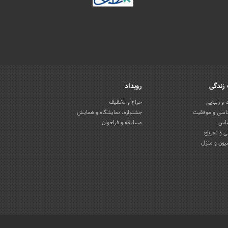
زندگی
رویداد
و زیبایی
حراج و تخفیف
اسی و موفقیت
جشنواره، نمایشگاه و همایش
باس
مسابقه و فراخوان
 و تفریح
یون و منزل