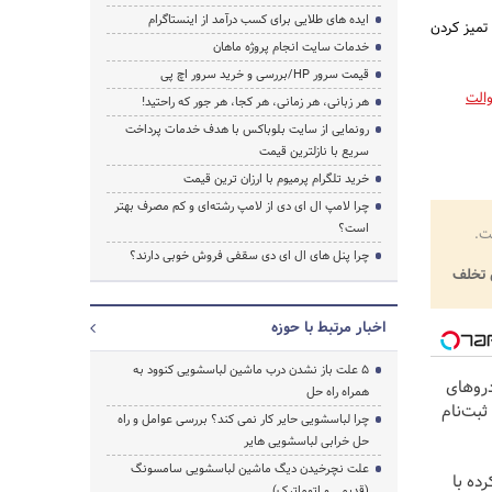
ایده های طلایی برای کسب درآمد از اینستاگرام
تمیز کردن
خدمات سایت انجام پروژه ماهان
قیمت سرور HP/بررسی و خرید سرور اچ پی
والت
هر زبانی، هر زمانی، هر کجا، هر جور که راحتید!
رونمایی از سایت بلوباکس با هدف خدمات پرداخت
سریع با نازلترین قیمت
خرید تلگرام پرمیوم با ارزان ترین قیمت
چرا لامپ ال ای دی از لامپ رشته‌ای و کم مصرف بهتر
است؟
ت.
چرا پنل های ال ای دی سقفی فروش خوبی دارند؟
تخلف
اخبار مرتبط با حوزه
5 علت باز نشدن درب ماشین لباسشویی کنوود به
روهای
همراه راه حل
ثبت‌نام
چرا لباسشویی حایر کار نمی کند؟ بررسی عوامل و راه
حل خرابی لباسشویی هایر
علت نچرخیدن دیگ ماشین لباسشویی سامسونگ
ده با
(قدیمی و اتوماتیک)