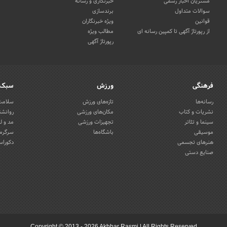
مشتریان اخبار رسمی
خبرنگاری و رسانه
سوالات متداول
برندسازی
قوانین
ویژه خبرنگاران
از رپورتاژ آگهی تا کمپین رسانه ای
مطالب ویژه
رپورتاژ آگهی
فرهنگی
ورزش
سبک 
رسانه‌ها
تازه‌های ورزش
سلامت 
نشریات و کتاب
مکان‌های ورزشی
روانشن
سینما و تئاتر
تجهیزات ورزشی
مد و ل
موسیقی
باشگاه‌ها
سرگرمی
هنرهای تجسمی
دکوراس
صنایع دستی
Copyright © 2013 - 2026 Akhbar Rasmi
|
All Rights Reserved