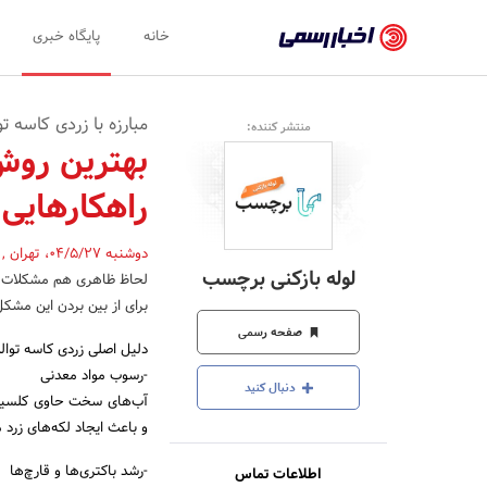
اخبار
خانه
پایگاه خبری
رسمی
-
مبارزه با زردی کاسه ت
منتشر کننده:
اخبار
بهترین روش 
تایید
راهکارهایی 
شده
شرکت‌ها،
دوشنبه 04/5/27
،
تهران
,
لوله بازکنی برچسب
لحاظ ظاهری هم مشکلات زیا
سازمان‌ها
برای از بین بردن این مشکل 
و
صفحه رسمی
دلیل اصلی زردی کاسه تو
روابط
-رسوب‌ مواد معدنی
دنبال کنید
عمومی‌ها
آب‌های سخت حاوی کلسیم 
و باعث ایجاد لکه‌های زرد 
-رشد باکتری‌ها و قارچ‌ها
اطلاعات تماس