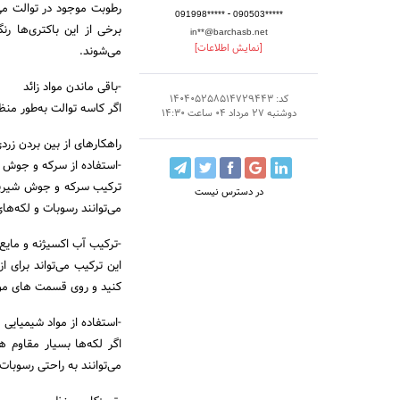
رطوبت موجود در توالت می‌
-
091998*****
090503*****
برخی از این باکتری‌ها رنگ
in**@barchasb.net
[نمایش اطلاعات]
می‌شوند.
-باقی ماندن مواد زائد
کد: 140405258514729443
اگر کاسه توالت به‌طور منظ
دوشنبه 27 مرداد 04 ساعت 14:30
راهکارهای از بین بردن ز
-استفاده از سرکه و جوش 
ترکیب سرکه و جوش شیرین ی
در دسترس نیست
می‌توانند رسوبات و لکه‌های 
-ترکیب آب اکسیژنه و مای
این ترکیب می‌تواند برای 
کنید و روی قسمت های مور
-استفاده از مواد شیمیای
اگر لکه‌ها بسیار مقاوم 
می‌توانند به راحتی رسوبات ر