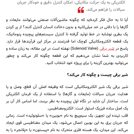
الکتریکی به یک حرکت مکانیکی، امکان کنترل دقیق و خودکار جریان
بانک، بیمه و سرمایه
سیالات را فراهم می‌کند.
آیا تا به حال فکر کرده‌اید که چگونه ماشین‌آلات صنعتی می‌توانند مایعات و
مسکن و ساختمان
گازها را با دقتی در حد میلی‌ثانیه و بدون دخالت انسان کنترل کنند؟ از پر کردن
یک بطری نوشابه در خط تولید گرفته تا کنترل سیستم‌های پیچیده پنوماتیک،
یک قطعه الکترومکانیکی کوچک اما قدرتمند در مرکز این فرآیندها قرار دارد.
پاسخ در
شیر برقی
(Solenoid Valve) نهفته است در این مقاله، به زبان ساده و
کاربردی به شما نشان می‌دهیم که این قطعه چگونه کار می‌کند و چطور
می‌توانید بهترین گزینه را برای پروژه خود انتخاب کنید.
شیر برقی چیست و چگونه کار می‌کند؟
شیر برقی یک شیر الکترومکانیکی است که وظیفه اصلی آن قطع، وصل و یا
هدایت جریان سیالات (مایعات و گازها) با استفاده از یک فرمان الکتریکی
است. ساختار آن شاید در نگاه اول پیچیده به نظر برسد، اما اساس کار آن بر
یک اصل ساده فیزیک استوار است: الکترومغناطیس.
قلب تپنده این تجهیز، یک سیم‌پیچ به نام «بوبین» یا «سلونوئید» است. زمانی
که جریان برق به این بوبین اعمال می‌شود، یک میدان مغناطیسی قوی ایجاد
می‌کند. این میدان، یک هسته فلزی متحرک به نام «پیستون» یا «پلانجر» را به