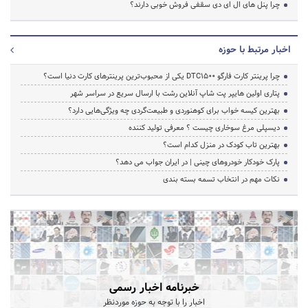
چرا پنل های ال ای دی سقفی فروش خوبی دارند؟
اخبار مرتبط با حوزه
چرا پرینتر کارت فارگو DTC1500 یکی از محبوب‌ترین پرینترهای کارت دنیا است؟
پتاری اولین هایپر پت شاپ آنلاین رشت با ارسال سریع در سراسر شهر
بهترین کیسه خواب برای کوهنوردی و طبیعت‌گردی چه ویژگی‌هایی دارد؟
دیسپلی مرغ سوخاری چیست ؟ معرفی تولید کننده
بهترین تاب کودک در منزل کدام است؟
پارک خودکار خودروهای چینی | در ایران جواب می دهد؟
نکات مهم در انتخاب تسمه بسته بندی
خبرنامه اخبار رسمی
اخبار را با توجه به حوزه موردنظر