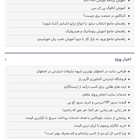
آموزش برنامه نویسی HMI دلتا
آموزش آنالوگ پی ال سی
کنتاکتور در صنعت برق چیست؟
راهنمای جامع انتخاب درایو: با انواع درایو اشنایدر آشنا شوید!
راهنمای جامع آموزش پنوماتیک و هیدرولیک:
راهنمای جامع ورود به بازار کار با دوره آموزش نصب پنل خورشیدی
اخبار ویژه
طراحی سایت در اصفهان بهترین شیوه تبلیغات اینترنتی در اصفهان
فروشگاه اینترنتی کشاورزی اگری راز
ایده های طلایی برای کسب درآمد از اینستاگرام
خدمات سایت انجام پروژه ماهان
قیمت سرور HP/بررسی و خرید سرور اچ پی
هر زبانی، هر زمانی، هر کجا، هر جور که راحتید!
رونمایی از سایت بلوباکس با هدف خدمات پرداخت سریع با نازلترین قیمت
خرید تلگرام پرمیوم با ارزان ترین قیمت
چرا لامپ ال ای دی از لامپ رشته‌ای و کم مصرف بهتر است؟