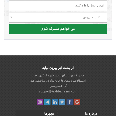
انتخاب سرویس
می خواهم مشترک شوم
از پشت ابر بیرون بیاید
میدان آزادی، ابتدای اتوبان شهید لشکری، جنب
ایستگاه مترو بیمه، کارخانه نوآوری، ساختمان هم
آوا، اخباررسمی
support@akhbarrasmi.com
درباره ما
مجوزها