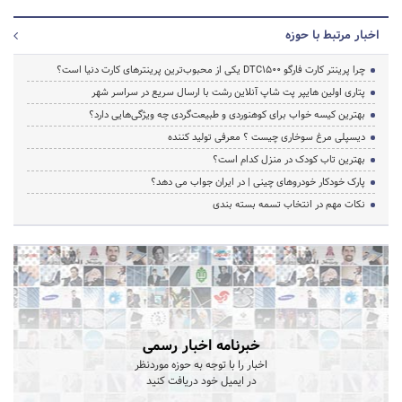
اخبار مرتبط با حوزه
چرا پرینتر کارت فارگو DTC1500 یکی از محبوب‌ترین پرینترهای کارت دنیا است؟
پتاری اولین هایپر پت شاپ آنلاین رشت با ارسال سریع در سراسر شهر
بهترین کیسه خواب برای کوهنوردی و طبیعت‌گردی چه ویژگی‌هایی دارد؟
دیسپلی مرغ سوخاری چیست ؟ معرفی تولید کننده
بهترین تاب کودک در منزل کدام است؟
پارک خودکار خودروهای چینی | در ایران جواب می دهد؟
نکات مهم در انتخاب تسمه بسته بندی
خبرنامه اخبار رسمی
اخبار را با توجه به حوزه موردنظر
در ایمیل خود دریافت کنید