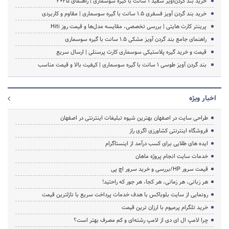
خرید بند گردن‌آویز سفید ۱ سانت با گیره سوسماری | راهنمای ۲۰۲۵
خرید بند گردن آویز فسفری 1.5 سانت با گیره سوسماری | مقاوم و کاربردی
پرینتر کارت هایتی | بررسی تخصصی، مقایسه مدل‌ها و قیمت روز Hiti
راهنمای جامع بند گردن آویز مشکی ۱.۵ سانت با گیره سوسماری
قیمت و خرید گیره پلاستیکی سوسماری کارت پرسنلی | ارسال سریع
بند گردن آویز طوسی ۱ سانت با گیره سوسماری | کیفیت بالا و قیمت مناسب
اخبار ویژه
طراحی سایت در اصفهان بهترین شیوه تبلیغات اینترنتی در اصفهان
فروشگاه اینترنتی کشاورزی اگری راز
ایده های طلایی برای کسب درآمد از اینستاگرام
خدمات سایت انجام پروژه ماهان
قیمت سرور HP/بررسی و خرید سرور اچ پی
هر زبانی، هر زمانی، هر کجا، هر جور که راحتید!
رونمایی از سایت بلوباکس با هدف خدمات پرداخت سریع با نازلترین قیمت
خرید تلگرام پرمیوم با ارزان ترین قیمت
چرا لامپ ال ای دی از لامپ رشته‌ای و کم مصرف بهتر است؟