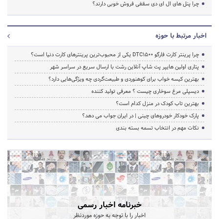
چرا پنل های ال ای دی سقفی فروش خوبی دارند؟
اخبار مرتبط با حوزه
چرا پرینتر کارت فارگو DTC1500 یکی از محبوب‌ترین پرینترهای کارت دنیا است؟
پتاری اولین هایپر پت شاپ آنلاین رشت با ارسال سریع در سراسر شهر
بهترین کیسه خواب برای کوهنوردی و طبیعت‌گردی چه ویژگی‌هایی دارد؟
دیسپلی مرغ سوخاری چیست ؟ معرفی تولید کننده
بهترین تاب کودک در منزل کدام است؟
پارک خودکار خودروهای چینی | در ایران جواب می دهد؟
نکات مهم در انتخاب تسمه بسته بندی
خبرنامه اخبار رسمی
اخبار را با توجه به حوزه موردنظر