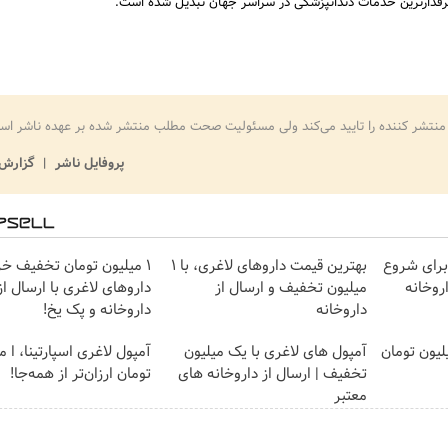
رطرفدارترین خدمات دندانپزشکی در سراسر جهان تبدیل شده است.
منتشر کننده را تایید می‌کند ولی مسئولیت صحت مطلب منتشر شده بر عهده ناشر اس
پروفایل ناشر
گزارش 
برای شروع
بهترین قیمت داروهای لاغری، با ۱
1 میلیون تومان تخفیف خر
روخانه
میلیون تخفیف و ارسال از
داروهای لاغری با ارسال از
داروخانه‌
داروخانه و پک یخ!
ای لاغری را ۱ میلیون تومان
آمپول های لاغری با یک میلیون
آمپول لاغری اسپارتینا، ا م
تخفیف | ارسال از داروخانه های
تومان ارزان‌تر از همه‌جا!
معتبر