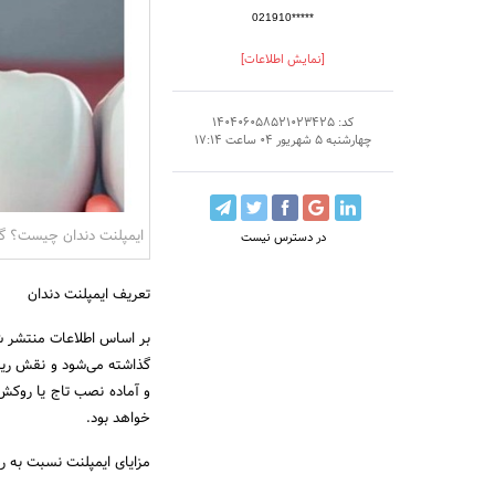
021910*****
[نمایش اطلاعات]
کد: 140406058521023425
چهارشنبه 5 شهریور 04 ساعت 17:14
ایمپلنت دندان چیست؟ گز
در دسترس نیست
تعریف ایمپلنت دندان
بر اساس اطلاعات منتشر ش
گذاشته می‌شود و نقش ریشه
و آماده نصب تاج یا روکش 
خواهد بود.
مزایای ایمپلنت نسبت به 