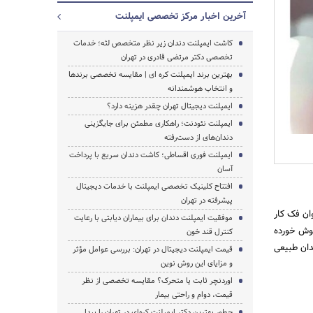
آخرین اخبار مرکز تخصصی ایمپلنت
کاشت ایمپلنت دندان زیر نظر متخصص لثه؛ خدمات
تخصصی دکتر مرتضی قادری در تهران
بهترین برند ایمپلنت کره ای | مقایسه تخصصی برندها
و انتخاب هوشمندانه
ایمپلنت دیجیتال تهران چقدر هزینه دارد؟
جستجو
ایمپلنت نئودنت؛ راهکاری مطمئن برای جایگزینی
دندان‌های از دست‌رفته
ایمپلنت فوری اقساطی؛ کاشت دندان سریع با پرداخت
آسان
افتتاح کلینیک تخصصی ایمپلنت با خدمات دیجیتال
پیشرفته در تهران
ان فک کار
موفقیت ایمپلنت دندان برای بیماران دیابتی با رعایت
جوش خورده
کنترل قند خون
دان طبیعی
قیمت ایمپلنت دیجیتال در تهران: بررسی عوامل مؤثر
و مزایای این روش نوین
اوردنچر ثابت یا متحرک؟ مقایسه تخصصی از نظر
قیمت، دوام و راحتی بیمار
چطور بهترین دکتر ایمپلنت کره‌ای در تهران را پیدا