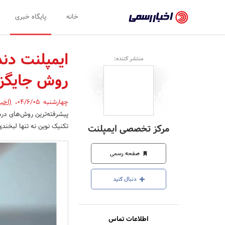
اخبار
خانه
پایگاه خبری
رسمی
-
ایمپلنت دن
منتشر کننده:
اخبار
روش جایگزی
تایید
شده
چهارشنبه 04/6/05
،
(اخب
پیشرفته‌ترین روش‌های درم
شرکت‌ها،
تکنیک نوین نه تنها لبخندی
مرکز تخصصی ایمپلنت
سازمان‌ها
و
صفحه رسمی
روابط
دنبال کنید
عمومی‌ها
اطلاعات تماس