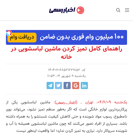
بازگشت
بازگشت
بازگشت
بازگشت
بازگشت
بازگشت
بازگشت
اخبار
رسمی
صفحه نخست پایگاه خبری
صفحه نخست ورزش
صفحه نخست رویداد
صفحه نخست فرهنگی
صفحه نخست اقتصادی
صفحه نخست اجتماعی
صفحه نخست سبک زندگی
-
اقتصادی
رسانه‌ها
تجارت و بازار
علم و آموزش
تازه‌های ورزش
حراج و تخفیف
سلامت و زیبایی
اخبار
اجتماعی
نشریات و کتاب
بهداشت و درمان
مکان‌های ورزشی
کارآفرینی و استارتاپ
روانشناسی و موفقیت
جشنواره، نمایشگاه و هما
راهنمای کامل تمیز کردن ماشین لباسشویی در
تایید
خانه
شده
فرهنگی
مد و لباس
سینما و تئاتر
شهر و جامعه
تجهیزات ورزشی
مسابقه و فراخوان
نفت، انرژی و صنایع وابسته
شرکت‌ها،
کد: 140406068521629152
ورزش
موسیقی
باشگاه‌ها
حقوقی و قانون
سرگرمی و تفریح
تجارت الکترونیک و فناوری 
یک‌شنبه 9 شهریور 04، 11:53
سازمان‌ها
سبک زندگی
صنعت و تولید
هنرهای تجسمی
دکوراسیون و منزل
گردشگری و میراث فرهنگی
و
روابط
رویداد
صنایع دستی
محیط زیست
کسب و کار و خرده فروشی
یک‌شنبه 04/6/09
،
تهران
,
(اخبار رسمی)
:
ماشین لباسشویی یکی از
عمومی‌ها
پرکاربردترین لوازم خانگی است که اگر به‌طور منظم تمیز نشود، می‌تواند بوی
تبلیغات و روابط عمومی
صنایع غذایی و کشاورزی
نامطبوع، رسوب مواد شوینده و حتی کاهش کیفیت شستشو را به همراه داشته
باشد. بسیاری از افراد تصور می‌کنند که چون ماشین لباسشویی همیشه با آب و
کار و استخدام
شوینده سروکار دارد، نیازی به تمیز کردن ندارد؛ اما واقعیت اینطور نیست