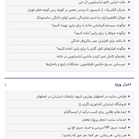
علت خرابی تاخو لباسشویی ال جی
جنرال الکتریک؛ از ادیسون تا دردسر تعمیر در کوچه پس کوچه های تهران
جولان کلاهبرداران به اسم نمایندگی تعمیر لوازم خانگی سامسونگ
چگونه سیستم گرمایشی خانه را برای پاییز بهینه کنیم؟
چگونه شوفاژ را برای پاییز آماده کنیم؟
5 نکته برای افزایش عمر ماکروفر خانگی
چگونه فیلترهای کولر گازی را برای پاییز آماده کنیم؟
راهنمای کامل تمیز کردن ماشین لباسشویی در خانه
عیب‌یابی سریع ماشین ظرفشویی: مشکلات رایج و راه‌حل‌ها
اخبار ویژه
طراحی سایت در اصفهان بهترین شیوه تبلیغات اینترنتی در اصفهان
فروشگاه اینترنتی کشاورزی اگری راز
ایده های طلایی برای کسب درآمد از اینستاگرام
خدمات سایت انجام پروژه ماهان
قیمت سرور HP/بررسی و خرید سرور اچ پی
هر زبانی، هر زمانی، هر کجا، هر جور که راحتید!