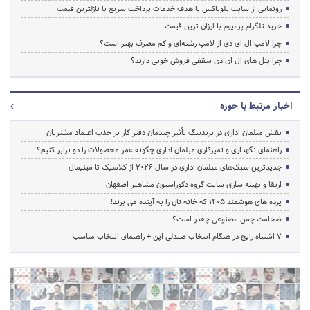
رونمایی از سایت بلوباکس با هدف خدمات پرداخت سریع با نازلترین قیمت
خرید تلگرام پرمیوم با ارزان ترین قیمت
چرا لامپ ال ای دی از لامپ رشته‌ای و کم مصرف بهتر است؟
چرا پنل های ال ای دی سقفی فروش خوبی دارند؟
اخبار مرتبط با حوزه
نقش مبلمان اداری در برندینگ تأثیر چیدمان دفتر کار بر جذب اعتماد مشتریان
راهنمای نگهداری و تمیزکاری مبلمان اداری چگونه عمر محصولات را دو برابر کنیم؟
جدیدترین سبک‌های مبلمان اداری در سال ۲۰۲۶ از کلاسیک تا مینیمال
ارتقا و بهینه سازی سایت گروه دکوراسیون مشاهیر اصفهان
پرده‌ های هوشمند ۱۴۰۵ که خانه‌ تان را به آینده می‌ برند!
ضخامت چمن مصنوعی چقدر است؟
۷ اشتباه رایج در هنگام انتخاب صندلی اپن + راهنمای انتخاب مناسب