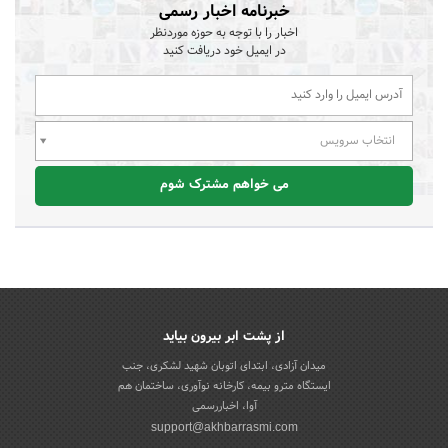
خبرنامه اخبار رسمی
اخبار را با توجه به حوزه موردنظر
در ایمیل خود دریافت کنید
انتخاب سرویس
می خواهم مشترک شوم
از پشت ابر بیرون بیاید
میدان آزادی، ابتدای اتوبان شهید لشکری، جنب
ایستگاه مترو بیمه، کارخانه نوآوری، ساختمان هم
آوا، اخباررسمی
support@akhbarrasmi.com