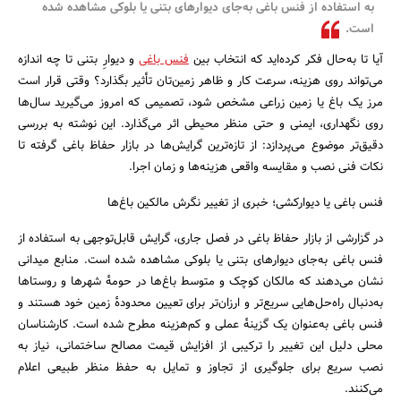
به استفاده از فنس باغی به‌جای دیوارهای بتنی یا بلوکی مشاهده شده
بانک، بیمه و سرمایه
است.
آیا تا به‌حال فکر کرده‌اید که انتخاب بین
فنس باغی
و دیوارِ بتنی تا چه اندازه
مسکن و ساختمان
می‌تواند روی هزینه، سرعت کار و ظاهر زمین‌تان تأثیر بگذارد؟ وقتی قرار است
مرز یک باغ یا زمین زراعی مشخص شود، تصمیمی که امروز می‌گیرید سال‌ها
روی نگهداری، ایمنی و حتی منظر محیطی اثر می‌گذارد. این نوشته به بررسی
دقیق‌تر موضوع می‌پردازد: از تازه‌ترین گرایش‌ها در بازار حفاظ باغی گرفته تا
نکات فنی نصب و مقایسه واقعی هزینه‌ها و زمان اجرا.
فنس باغی یا دیوارکشی؛ خبری از تغییر نگرش مالکین باغ‌ها
در گزارشی از بازار حفاظ باغی در فصل جاری، گرایش قابل‌توجهی به استفاده از
فنس باغی به‌جای دیوارهای بتنی یا بلوکی مشاهده شده است. منابع میدانی
نشان می‌دهند که مالکان کوچک و متوسط باغ‌ها در حومهٔ شهرها و روستاها
به‌دنبال راه‌حل‌هایی سریع‌تر و ارزان‌تر برای تعیین محدودهٔ زمین خود هستند و
فنس باغی به‌عنوان یک گزینهٔ عملی و کم‌هزینه مطرح شده است. کارشناسان
محلی دلیل این تغییر را ترکیبی از افزایش قیمت مصالح ساختمانی، نیاز به
نصب سریع برای جلوگیری از تجاوز و تمایل به حفظ منظر طبیعی اعلام
می‌کنند.