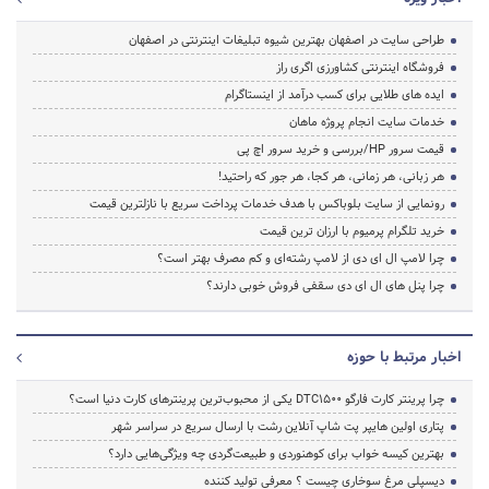
طراحی سایت در اصفهان بهترین شیوه تبلیغات اینترنتی در اصفهان
فروشگاه اینترنتی کشاورزی اگری راز
ایده های طلایی برای کسب درآمد از اینستاگرام
خدمات سایت انجام پروژه ماهان
قیمت سرور HP/بررسی و خرید سرور اچ پی
هر زبانی، هر زمانی، هر کجا، هر جور که راحتید!
رونمایی از سایت بلوباکس با هدف خدمات پرداخت سریع با نازلترین قیمت
خرید تلگرام پرمیوم با ارزان ترین قیمت
چرا لامپ ال ای دی از لامپ رشته‌ای و کم مصرف بهتر است؟
چرا پنل های ال ای دی سقفی فروش خوبی دارند؟
اخبار مرتبط با حوزه
چرا پرینتر کارت فارگو DTC1500 یکی از محبوب‌ترین پرینترهای کارت دنیا است؟
پتاری اولین هایپر پت شاپ آنلاین رشت با ارسال سریع در سراسر شهر
بهترین کیسه خواب برای کوهنوردی و طبیعت‌گردی چه ویژگی‌هایی دارد؟
دیسپلی مرغ سوخاری چیست ؟ معرفی تولید کننده