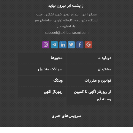
از پشت ابر بیرون بیاید
میدان آزادی، ابتدای اتوبان شهید لشکری، جنب
ایستگاه مترو بیمه، کارخانه نوآوری، ساختمان هم
آوا، اخباررسمی
support@akhbarrasmi.com
درباره ما
مجوزها
مشتریان
سوالات متداول
قوانین و مقررات
وبلاگ
از رپورتاژ آگهی تا کمپین
رپورتاژ آگهی
رسانه ای
سرویس‌های خبری
اقتصادی
اجتماعی