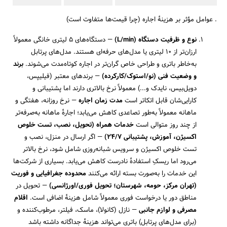
. عوامل مؤثر بر هزینهٔ اجاره (چرا قیمت‌ها متفاوت است)
نوع و ظرفیت دستگاه
(L/min)
— دستگاه‌های ۵ لیتری خانگی معمولاً
ارزان‌تر از ۱۰ لیتری یا مدل‌های حرفه‌ای هستند. مدل‌های پرتابل
به‌خاطر باتری و طراحی خاص گران‌تر در اجاره کوتاه‌مدت می‌شوند.
برند
و وضعیت فنی (نو/استوک/کارکرده)
— برندهای معتبر (فیلیپس،
دویل‌بیس، نایدک و...) معمولاً نرخ بالاتری دارند اما پشتیبانی و
کارایی‌شان قابل اتکا‌تر است
مدت زمان اجاره
— نرخ روزانه، هفتگی و
ماهانه معمولاً به‌طور تصاعدی کاهش می‌یابد؛ اجارهٔ ماهانه به‌صرفه‌تر
از چند روز متوالی است
خدمات همراه (تحویل، نصب، تست خلوص
اکسیژن، آموزش، پشتیبانی 24/7)
— اگر ارسال در منزل، نصب و
تست خلوص اکسیژن و سرویس شبانه‌روزی شامل شود، نرخ بالاتر
می‌رود اما ریسکِ استفادهٔ نادرست کاهش می‌یابد. بسیاری از شرکت‌ها
این خدمات را به‌صورت بسته ارائه می‌کنند
محدوده جغرافیایی و فوریت
(تهران مرکز، حومه، شهرستان؛ تحویل فوری/اورژانسی)
— تحویل در
مناطق دور یا درخواست فوری معمولاً شامل هزینهٔ اضافی است.
اقلام
مصرفی و لوازم جانبی
— نازل (کانولا)، ماسک، فیلتر، مرطوب‌کننده و
(برای مدل‌های پرتابل) باتری می‌تواند هزینهٔ جداگانه داشته باشد