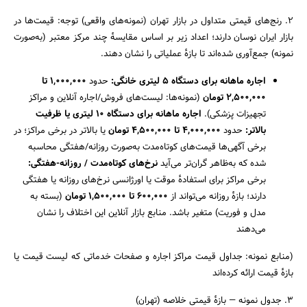
۲. رنج‌های قیمتی متداول در بازار تهران (نمونه‌های واقعی) توجه: قیمت‌ها در
بازار ایران نوسان دارند؛ اعداد زیر بر اساس مقایسهٔ چند مرکز معتبر (به‌صورت
نمونه) جمع‌آوری شده‌اند تا بازهٔ عملیاتی را نشان دهند.
اجاره ماهانه برای دستگاه ۵ لیتری خانگی
:
حدود
۱,۰۰۰,۰۰۰
تا
۲,۵۰۰,۰۰۰ تومان
(نمونه‌ها: لیست‌های فروش/اجاره آنلاین و مراکز
تجهیزات پزشکی).
اجاره ماهانه برای دستگاه ۱۰ لیتری یا ظرفیت
بالاتر
:
حدود
۴,۰۰۰,۰۰۰
تا ۴,۵۰۰,۰۰۰ تومان
یا بالاتر در برخی مراکز؛ در
برخی آگهی‌ها قیمت‌های کوتاه‌مدت به‌صورت روزانه/هفتگی محاسبه
شده که به‌ظاهر گران‌تر می‌آید
نرخ‌های کوتاه‌مدت / روزانه-هفتگی
:
برخی مراکز برای استفادهٔ موقت یا اورژانسی نرخ‌های روزانه یا هفتگی
دارند؛ بازهٔ روزانه می‌تواند از
۶۰۰,۰۰۰
تا ۱,۵۰۰,۰۰۰ تومان
(بسته به
مدل و فوریت) متغیر باشد. منابع بازار آنلاین این اختلاف را نشان
می‌دهند
(منابع نمونه: جداول قیمت مراکز اجاره و صفحات خدماتی که لیست قیمت یا
بازهٔ قیمت ارائه کرده‌اند
۳. جدول نمونه — بازهٔ قیمتی خلاصه (تهران)