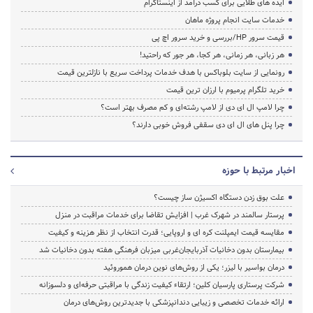
ایده های طلایی برای کسب درآمد از اینستاگرام
خدمات سایت انجام پروژه ماهان
قیمت سرور HP/بررسی و خرید سرور اچ پی
هر زبانی، هر زمانی، هر کجا، هر جور که راحتید!
رونمایی از سایت بلوباکس با هدف خدمات پرداخت سریع با نازلترین قیمت
خرید تلگرام پرمیوم با ارزان ترین قیمت
چرا لامپ ال ای دی از لامپ رشته‌ای و کم مصرف بهتر است؟
چرا پنل های ال ای دی سقفی فروش خوبی دارند؟
اخبار مرتبط با حوزه
علت بوق زدن دستگاه اکسیژن ساز چیست؟
پرستار سالمند در شهرک غرب | افزایش تقاضا برای خدمات مراقبت در منزل
مقایسه قیمت ایمپلنت کره ای و اروپایی؛ قدرت انتخاب از نظر هزینه و کیفیت
بیمارستان بدون دخانیات آذربایجان‌غربی میزبان فرهنگی هفته بدون دخانیات شد
درمان بواسیر با لیزر؛ یکی از روش‌های نوین درمان هموروئید
شرکت پرستاری پارسیان کلین؛ ارتقاء کیفیت زندگی با مراقبتی حرفه‌ای و دلسوزانه
ارائه خدمات تخصصی و زیبایی دندانپزشکی با جدیدترین روش‌های درمان