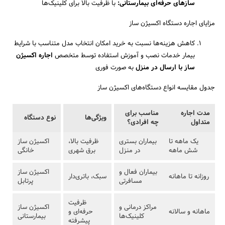
سازهای حرفه‌ای بیمارستانی
:
با ظرفیت بالا برای کلینیک‌ها
مزایای اجاره دستگاه اکسیژن ساز
جستجو
کاهش هزینه‌ها نسبت به خرید امکان انتخاب مدل متناسب با شرایط
بیمار خدمات نصب و آموزش استفاده توسط متخصص
اجاره اکسیژن
ساز با ارسال در منزل
به صورت فوری
جدول مقایسه انواع دستگاه‌های اکسیژن ساز
مدت اجاره
مناسب برای
ویژگی‌ها
نوع دستگاه
متداول
چه افرادی؟
یک ماهه تا
بیماران بستری
ظرفیت بالا،
اکسیژن ساز
شش ماهه
در منزل
برق شهری
خانگی
بیماران فعال و
اکسیژن ساز
روزانه تا ماهانه
سبک، باتری‌دار
مسافرتی
پرتابل
ظرفیت
مراکز درمانی و
اکسیژن ساز
ماهانه و سالانه
حرفه‌ای و
کلینیک‌ها
بیمارستانی
پیشرفته