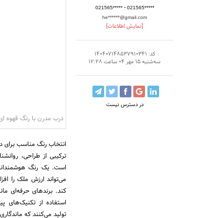
-
021565*****
021565*****
he******@gmail.com
[نمایش اطلاعات]
کد: 140407148537910341
سه‌شنبه 15 مهر 04 ساعت 12:28
در دسترس نیست
درب مدرن با رنگ قهوه ا
انتخاب رنگ مناسب برای د
ترکیبی از طراحی، روانش
است. یک رنگ هوشمندانه 
می‌تواند ارزش ملک را اف
استفاده از تکنیک‌های پ
تولید می‌کنند که ماندگاری 