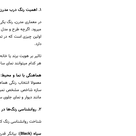
۱. اهمیت رنگ درب مدرن در معماری معاصر
در معماری مدرن، رنگ یک
میرود. اگرچه طرح و مدل در
اولین چیزی است که در ت
دارد.
تاثیر بر هویت برند یا خ
هر کدام میتوانند نمای سا
هماهنگی با نما و محیط:
ر
معمولا انتخاب رنگی هماه
سازه شاخص مشخص نمیشود.
مانند دیوار و نمای جلوی س
۲. روانشناسی رنگ‌ها در درب‌های مدرن
شناخت روانشناسی رنگ کمک 
سیاه (Black):
بیانگر قدر