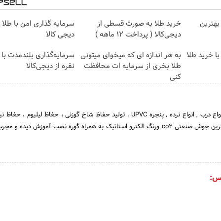
بهترین
خرید طلا به صورت قسطی از
سرمایه گذاری امن با طلا و
دیجی‌کالا ( پرداخت 12 ماهه )
دیجی کالا
ا خرید طلا
به هر اندازه ای که میخوای میتونی
سرمایه‌گذاری بلندمدت با 
طلا بخری از سرمایه ات محافظت
نقره از دیجی‌کالا
کنی
تولید انواع حفاظ دیوار , انواع درب , انواع نرده , پنجره UPVC . تولید حفاظ شاخ گوزنی ، حفاظ لیلیوم
بوته ای ، حفاظ نیزار با بهترین جوش صنعتی co2 ورنگ الکترو استاتیک به همراه گوره نصب آموزش دیده 
س: