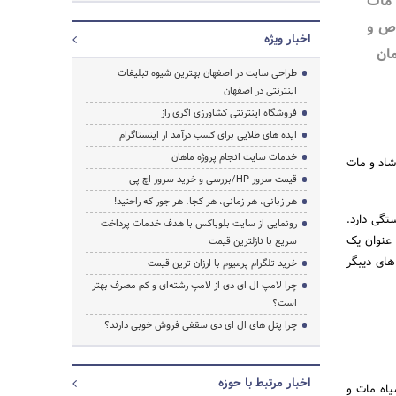
 مات
اص و
جستجو
اخبار ویژه
ان
طراحی سایت در اصفهان بهترین شیوه تبلیغات
اینترنتی در اصفهان
فروشگاه اینترنتی کشاورزی اگری راز
ایده های طلایی برای کسب درآمد از اینستاگرام
خدمات سایت انجام پروژه ماهان
شاد و مات
قیمت سرور HP/بررسی و خرید سرور اچ پی
هر زبانی، هر زمانی، هر کجا، هر جور که راحتید!
تگی دارد.
رونمایی از سایت بلوباکس با هدف خدمات پرداخت
 عنوان یک
سریع با نازلترین قیمت
های دیبگر
خرید تلگرام پرمیوم با ارزان ترین قیمت
چرا لامپ ال ای دی از لامپ رشته‌ای و کم مصرف بهتر
است؟
چرا پنل های ال ای دی سقفی فروش خوبی دارند؟
اخبار مرتبط با حوزه
یاه مات و