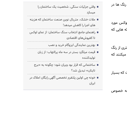
رنگ ها در
وقتی جزئیات سنگی، شخصیت یک ساختمان را
میسازد
ملات خشک، متریال نوین صنعت ساختمان که هزینه‌
وکس مورد
های اجرا را کاهش میدهد!
ه هایی که
راهنمای جامع انتخاب سنگ ساختمان؛ از نمای لوکس
تا کفپوش‌های اقتصادی
بهترین نمایندگی ایزوگام خرید و نصب
ی از رنگ
قیمت میلگرد بستر در سه ماه پرالتهاب؛ از زبان
میکنند که
تولیدکننده
ساختمانی که قرار بود ویران شود؛ چگونه به «برج
تایتان» تبدیل شد؟
 که بسیار
خونه چی اولین پلتفرم تخصصی آگهی رایگان املاک در
ایران
 به خصوص