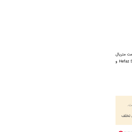
مت متریال
و نیازهای محیطی انجام شود. استفاده از تکنیک‌های پوشش پیشرفته توسط تولیدکنندگان معتبر مانند Hefaz Sazeh و
ت.
تخلف