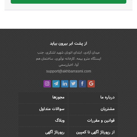
از پشت ابر بیرون بیاید
میدان آزادی، ابتدای اتوبان شهید لشکری، جنب
ایستگاه مترو بیمه، کارخانه نوآوری، ساختمان هم
آوا، اخباررسمی
support@akhbarrasmi.com
درباره ما
مجوزها
مشتریان
سوالات متداول
قوانین و مقررات
وبلاگ
از رپورتاژ آگهی تا کمپین
رپورتاژ آگهی