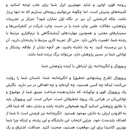
رزومه قوی، اولین و شاید مهم‌ترین ابزار شما برای جلب توجه اساتید و
کمیته‌های پذیرش است. اما چگونه می‌توانیم رزومه‌ای بسازیم که نه تنها پربار
باشد، بلکه اثربخشی آن نیز در نگاه اول نمایان شود؟ تمرکز بر تجربیات
پژوهشی، مقالات علمی چاپ شده یا در دست چاپ، شرکت در کنفرانس‌ها و
سمینارهای معتبر، و همچنین مهارت‌های آزمایشگاهی یا نرم‌افزاری مرتبط با
رشته شما، اهمیت بالایی دارد. حتی اگر تجربه کاری مرتبط با رشته‌تان دارید، آن
را نیز برجسته کنید. به یاد داشته باشید، هر آنچه نشان از علاقه، پشتکار و
توانایی شما در مسیر پژوهش دارد، می‌تواند برگ برنده شما باشد.
پروپوزال و انگیزه‌نامه: پل ارتباطی با آینده پژوهشی شما
پروپوزال (طرح پیشنهادی تحقیق) و انگیزه‌نامه شما، داستان شما را روایت
می‌کنند؛ اینکه چه کسی هستید، چه کرده‌اید و چه اهدافی در سر دارید. نگارش
یک پروپوزال قوی و نوآورانه، که نشان‌دهنده شناخت عمیق شما از موضوع و
توانایی‌تان در طراحی یک پروژه تحقیقاتی است، حیاتی است. این پروپوزال باید
با علایق پژوهشی اساتید گروه همخوانی داشته باشد و نشان دهد که شما قادر
به افزودن ارزش به دانش موجود هستید. انگیزه‌نامه نیز فرصتی است تا شما از
اهداف بلندمدت خود، چرایی انتخاب این دانشگاه و این رشته، و اینکه چرا شما
بهترین کاندیدا برای این موقعیت هستید، صحبت کنید. صداقت، اشتیاق و یک