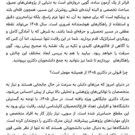
فراتر از یک آزمون ساده، گویی دروازه‌ای است به دنیایی از پژوهش‌های عمیق،
مباحث تخصصی و البته آینده‌ای شغلی روشن‌تر. این مسیر، همچون قله‌ای بلند
و پرشکوه است که برای صعود به آن، نه تنها عزم راسخ، بلکه برنامه‌ریزی دقیق
و استفاده از راهکارهای هوشمندانه ضروری است. سال 1405 می‌تواند نقطه
عطفی در مسیر تحصیلی و حرفه‌ای شما باشد، به شرطی که با آمادگی کامل و
رویکردی استراتژیک قدم بردارید. شما در این رقابت تنها نیستید، اما آن کس که
با آگاهی از فاکتورهای کلیدی و تکیه بر یک نقشه راه صحیح پیش رود، گوی
سبقت را خواهد ربود. بیایید با هم به بررسی ابعاد مختلف این چالش و
راهکارهای بپردازیم تا شما نیز بتوانید به جمع دانشجویان دکتری بپیوندید.
چرا قبولی در دکتری 1405 از همیشه مهم‌تر است؟
در دنیای امروز که مرزهای دانش به سرعت در حال جابجایی هستند و نیاز به
متخصصان با توانایی‌های پژوهشی و تحلیلی بالا بیش از پیش احساس می‌شود،
مدرک دکتری جایگاهی ویژه یافته است. در سال 1405، با توجه به گسترش
دانشگاه‌ها و افزایش تعداد فارغ‌التحصیلان کارشناسی ارشد، رقابت برای ورود به
این مقطع حساس‌تر شده است. از سویی، نیاز بازار کار به افراد متخصص و
دارای مهارت‌های پژوهشی پیشرفته، ارزش مدرک دکتری را دوچندان کرده است.
دانشگاه‌ها نیز به دنبال جذب دانشجویانی هستند که نه تنها از نظر علمی قوی