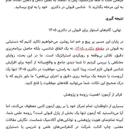
فرصتی است تا شما بدرخشید، پس با اعتماد به نفس کامل و ذهنی آماده، قدم
به این مرحله بگذارید تا شانس قبولی در دکتری خود را به اوج برسانید.
نتیجه گیری
نهایی: گام‌های استوار برای قبولی در دکتری ۱۴۰۵
در پایان این مسیر پر پیچ و خم اما روشن، می‌خواهیم تاکید کنیم که دستیابی
به قبولی در
مقطع دکتری ۱۴۰۵
، نه یک اتفاق شانسی، بلکه حاصل برنامه‌ریزی
دقیق، تلاش بی‌وقفه و رویکردی استراتژیک است. ما در این بحث، زوایای
مختلفی را بررسی کردیم تا شما دیدی جامع و واقع‌بینانه از آنچه برای افزایش
شانس قبولی لازم است، پیدا کنید. به راستی، موفقیت در دکتری ۱۴۰۵ تنها یک
آرزوست یا نتیجه یک برنامه ریزی دقیق و اجرای بی‌نقص؟ ما باور داریم که با
درک صحیح این نکات، شما می‌توانید قله‌های موفقیت را فتح کنید.
فراتر از آزمون: اهمیت رزومه و پژوهش
بسیاری از داوطلبان، تمام تمرکز خود را بر روی آزمون کتبی معطوف می‌کنند، اما
آیا می‌دانستید که آزمون تنها یک بخش از پازل قبولی است؟ رزومه علمی شما،
آیینه تمام‌نمای هویت پژوهشی و توانایی‌های آکادمیک شماست. نگارش مقالات
معتبر، چاپ کتاب، شرکت در کنفرانس‌های علمی و تدریس یا دستیاری