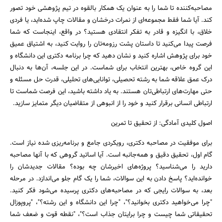
مصاحبه‌کننده تا شما را به عنوان یک همکار بالقوه در تیم پژوهشی خود تصور
کند. آیا شما فقط مجموعه‌ای از نمرات درخشان و مقالات چاپ شده‌اید، یا فردی
خلاق، با انگیزه و قادر به تفکر انتقادی هستید؟ در واقع، اینجاست که شما
فرصت پیدا می‌کنید تا داستان پشت رزومه‌تان را روایت کنید، به اشتیاق عمیق
خود برای پژوهش اشاره کنید و نشان دهید که چرا برنامه دکتری این دانشگاه و
این گروه خاص، بهترین انتخاب برای شماست. در این جلسه، آن‌ها به دنبال
درک عمق علاقه شما به رشته تحصیلی، توانایی‌های تحلیلی، قدرت حل مسئله و
حتی مهارت‌های ارتباطی‌تان هستند. به یاد داشته باشید، این فرصت شماست تا
ارتباطی انسانی برقرار کنید و خود را از انبوهی از متقاضیان دیگر متمایز سازید.
اصول کلیدی آمادگی: از تحقیق تا تمرین
برای موفقیت در مصاحبه دکتری، رویکردی جامع و برنامه‌ریزی شده نیاز است.
گام اول، تحقیق دقیق و همه‌جانبه است. آیا اساتید گروهی که با آنها مصاحبه
دارید را می‌شناسید؟ پروژه‌های اخیرشان چه بوده؟ مقالات جدیدشان را
خوانده‌اید؟ پاسخ دادن به این سوالات، شما را یک گام جلو می‌اندازد. در مرحله
بعد، به سوالات رایجی که در مصاحبه‌های دکتری پرسیده می‌شود فکر کنید.
"چرا می‌خواهید دکتری بخوانید؟"، "چرا این دانشگاه و این رشته؟"، "پروپوزال
تحقیقاتی شما چیست و چرا برایتان جذاب است؟"، "نقطه قوت و ضعف شما