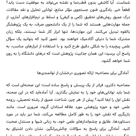
شماست. آیا کاشفی بدون قطب‌نما و نقشه می‌تواند به موفقیت دست یابد؟
قطعاً خیر. یادگیری فنون جستجوی مؤثر منابع، توانایی تحلیل و نقد مقالات،
درک عمیق روش‌های تحقیق (کمی و کیفی) و تسلط بر نرم‌افزارهای آماری، از
جمله مهارت‌هایی هستند که شما را از یک دانشجوی صرف، به یک پژوهشگر
بالقوه تبدیل می‌کنند. این مهارت‌ها، تنها ابزار کار شما نیستند، بلکه زبان
مشترک شما با دنیای آکادمیک خواهند بود. تصور کنید که بتوانید یک سؤال
علمی پیچیده را به شکلی دقیق طرح کنید و با استفاده از ابزارهای مناسب، به
پاسخ آن برسید؛ این همان جذابیت پژوهش است که درهای دانشگاه را به روی
شما خواهد گشود.
آمادگی برای مصاحبه؛ ارائه تصویری درخشان از توانمندی‌ها
مصاحبه دکتری، فراتر از یک پرسش و پاسخ ساده است؛ این صحنه‌ای است که
شما باید توانایی‌های خود را به نمایش بگذارید. آیا آماده‌اید که در این صحنه،
نقش اول را ایفا کنید؟ پیش از هر چیز، شناخت عمیق از رشته تحصیلی، رزومه
علمی خود و حوزه پژوهشی مورد علاقه استادان گروه، ضروری است. مانند
بازیگری که نقش خود را به طور کامل مطالعه می‌کند، شما نیز باید در مورد
دستاوردها، علایق و چشم‌اندازهای علمی خود، به زبانی شیوا و مستدل صحبت
کنید. آمادگی برای پاسخ به سؤالات چالش‌برانگیز، نشان دادن اشتیاق به