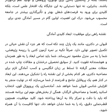
باشند، بلکه از پتانسیل بالایی برای نوآوری، پژوهش و تولید علم برخوردار
باشند. بنابراین، نه تنها دستیابی به این جایگاه یک افتخار علمی است، بلکه
کلیدی برای ورود به فرصت‌های شغلی بهتر و تأثیرگذاری بیشتر در جامعه
محسوب می‌شود. درک این اهمیت، اولین گام در مسیر آمادگی جدی برای
است.
نقشه راهی برای موفقیت: ابعاد کلیدی آمادگی
قبولی در دکتری، مانند یک پازل چند تکه است که هر جزء آن نقش حیاتی در
تکمیل تصویر نهایی دارد. صرفاً تکیه بر نمره آزمون کتبی یا رزومه پژوهشی،
شما را به سر منزل مقصود نمی‌رساند. شما باید تمامی ابعاد را به طور همزمان
و هوشمندانه تقویت کنید. از سوابق تحصیلی درخشان و مقالات چاپ شده در
مجلات معتبر گرفته تا تسلط بر زبان انگلیسی و کسب آمادگی لازم برای
مصاحبه دکتری، هر کدام بخشی از این نقشه راه را تشکیل می‌دهند. این ابعاد
در کنار هم، یک پروفایل جامع و قدرتمند از شما می‌سازند که در نهایت منجر به
افزایش شانس قبولی شما خواهد شد. آماده‌سازی یک پروپوزال قوی، انتخاب
اساتید راهنما و مصاحبه‌ای اثرگذار، همگی از بخش‌های مهم این برنامه هستند
که باید با دقت و تمرکز بالا به آن‌ها پرداخته شود. کلید موفقیت، همچون
قطب‌نمایی دقیق، راه را به شما نشان خواهد داد، تنها کافیست با آن همراه
شوید.