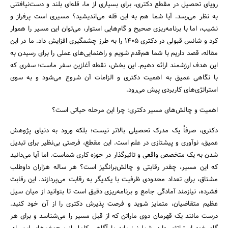
رویای تحصیل در مقطع دکتری، برای بسیاری از ما، قله‌ای بلند و دست‌نیافتنی
به نظر می‌رسد. آیا شما هم به این قله می‌اندیشید؟ مسیری است پرفراز و
نشیب، اما با برنامه‌ریزی صحیح و گام‌هایی استوار، می‌توان این مسیر را هموار
کرد و شانس قبولی در دکتری 1405 را به طرز چشمگیری افزایش داد. ما در این
مقاله، قصد داریم با شما هم‌قدم شویم و راهنمایی‌های عملی را برای رسیدن به
این هدف ارزشمند ارائه دهیم. این بخش، نقطه آغازین سفر ماست؛ سفری که
جستجو
با نگاهی عمیق به اهمیت دکتری و الزامات آن شروع می‌شود و به سوی
استراتژی‌های کاربردی پیش می‌رود.
اهمیت و چالش‌های مسیر دکتری: چرا این مرحله حیاتی است؟
دکتری، صرفاً یک مدرک تحصیلی بالاتر نیست؛ بلکه ورود به دنیای پژوهش
عمیق، نوآوری و پیشتازی در علم است. این مقطع، فرصتی بی‌نظیر برای تبدیل
شدن به یک متخصص واقعی و تاثیرگذار در حوزه کاری شماست. اما آیا می‌دانید
که این مسیر، چقدر رقابتی و چالش‌برانگیز است؟ هر ساله هزاران داوطلب
مشتاق، برای تعداد محدودی ظرفیت با یکدیگر به رقابت می‌پردازند. این رقابت
فشرده، نیازمند آمادگی جامع و برنامه‌ریزی دقیق است تا بتوانید از میان سیل
عظیم متقاضیان، متمایز شوید و فرصت پذیرش دکتری را از آن خود کنید.
درست مانند یک قهرمان دوی ماراتن که از قبل مسیر را می‌شناسد و برای هر