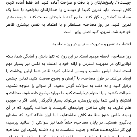
چیست؟". پاسخ‌هایتان را با دقت و صراحت آماده کنید. اما فقط آماده کردن
کافی نیست، باید تمرین کنید! از دوستان یا همکارانتان بخواهید با شما یک
مصاحبه آزمایشی برگزار کنند. جلوی آینه با خودتان صحبت کنید. هرچه بیشتر
تمرین کنید، در روز مصاحبه مسلط‌تر و با اعتماد به نفس بیشتری ظاهر
خواهید شد. تمرین، کلید اصلی برای است.
اعتماد به نفس و مدیریت استرس در روز مصاحبه
روز مصاحبه، لحظه موعود است. در این روز، نه تنها دانش و آمادگی شما، بلکه
توانایی‌تان در مدیریت استرس و ارائه خود با اعتماد به نفس نیز بسیار مهم
است. ابتدا، لباس مناسب و رسمی انتخاب کنید؛ ظاهر شما اولین برداشت را
ایجاد می‌کند. در طول مصاحبه، با آرامش و وضوح صحبت کنید، تماس چشمی
برقرار کنید و به دقت به سوالات گوش دهید. اگر سوالی را متوجه نشدید،
خجالت نکشید و با احترام درخواست کنید تا دوباره توضیح داده شود. صداقت و
اشتیاق واقعی شما برای پژوهش، می‌تواند بسیار تأثیرگذار باشد. اگر به موردی
علم ندارید، به جای ساختن جواب‌های نادرست، با صداقت بگویید که در آن
زمینه خاص هنوز مطالعه کافی نداشته‌اید، اما ابراز علاقه کنید که مشتاق
یادگیری هستید. در پایان مصاحبه، حتماً شما نیز سوالاتی از اساتید بپرسید؛
این کار نشان‌دهنده علاقه و جدیت شماست. به یاد داشته باشید، این مصاحبه