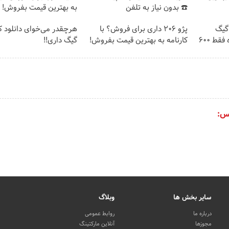
☎️ بدون نیاز به تلفن
به بهترین قیمت بفروش!
⏳فرصت محدود!! 3000گیگ
پژو 206 داری برای فروش؟ با
اینترنت خانگی 180 روزه فقط 600
کارنامه به بهترین قیمت بفروش!
گیگ داری!!
س:
سایر بخش ها
وبلاگ
درباره ما
روابط عمومی
مجوزها
آنلاین مارکتینگ