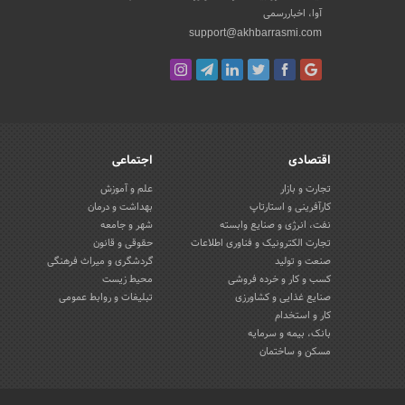
آوا، اخباررسمی
support@akhbarrasmi.com
اقتصادی
اجتماعی
تجارت و بازار
علم و آموزش
کارآفرینی و استارتاپ
بهداشت و درمان
نفت، انرژی و صنایع وابسته
شهر و جامعه
تجارت الکترونیک و فناوری اطلاعات
حقوقی و قانون
صنعت و تولید
گردشگری و میراث فرهنگی
کسب و کار و خرده فروشی
محیط زیست
صنایع غذایی و کشاورزی
تبلیغات و روابط عمومی
کار و استخدام
بانک، بیمه و سرمایه
مسکن و ساختمان