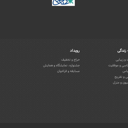
زندگی
رویداد
و زیبایی
حراج و تخفیف
اسی و موفقیت
جشنواره، نمایشگاه و همایش
باس
مسابقه و فراخوان
 و تفریح
یون و منزل