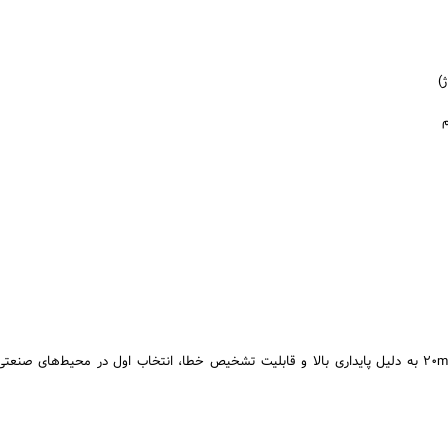
)
به طور کلی، سیگنال 4-20mA به دلیل پایداری بالا و قابلیت تشخیص خطا، انتخاب اول در محیط‌های ص