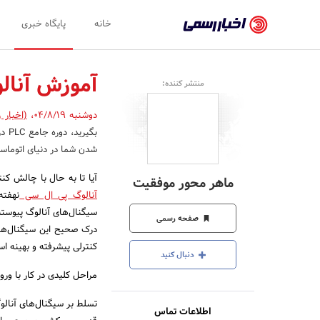
اخبار
خانه
پایگاه خبری
رسمی
-
آموزش آنال
منتشر کننده:
اخبار
دوشنبه 04/8/19
،
(اخبار 
تایید
بگی
شده
شدن شما در دنیای اتوما
شرکت‌ها،
آیا تا به حال با چالش کن
ماهر محور موفقیت
سازمان‌ها
آنالوگ پی ال سی
نهفته
سیگنال‌های آنالوگ پیوسته 
و
صفحه رسمی
درک صحیح این سیگنال‌ها
روابط
کنترلی پیشرفته و بهینه ا
دنبال کنید
عمومی‌ها
مراحل کلیدی در کار با ور
اطلاعات تماس