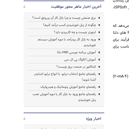
 اتصال صحیح زمین (Earth) برای به حداقل رساندن
آخرین اخبار ماهر محور موفقیت
نویز الکترومغناطیسی (EMI) ضروری است. پس از آن، نوبت به پیکربندی سخت‌افزاری در نرم‌افزار، مانند نرم‌افزار ISPSoft،
برق صنعتی چیست و چرا بازار کار آن پررونق است؟
چگونه از پنل خورشیدی کسب درآمد کنیم؟
لوگ یک عدد خام دیجیتال (مثلاً ۰ تا ۴۰۰۰) به شما می‌دهد که
باید آن را با یک فرمول خطی به مقدار مهندسی معنادار (مثلاً ۰ تا ۱۰ بار فشار) تبدیل کنید. خوشبختانه در PLC های دلتا
اینورتر چیست و چه کاربردی دارد؟
ن فرآیند برای
ورود به بازار کار پردرآمد با دوره آموزش سیستم
خورشیدی
یکی متناسب برای
آموزش برنامه نویسی HMI دلتا
جستجو
آموزش آنالوگ پی ال سی
کنتاکتور در صنعت برق چیست؟
راهنمای جامع انتخاب درایو: با انواع درایو اشنایدر
انتخاب نوع سیگنال آنالوگ به کاربرد و شرایط محیطی بستگی دارد. دو استاندارد رایج ولتاژی (0-10V) و جریانی (4-20mA)
آشنا شوید!
راهنمای جامع آموزش پنوماتیک و هیدرولیک:
راهنمای جامع ورود به بازار کار با دوره آموزش نصب
پنل خورشیدی
اخبار ویژه