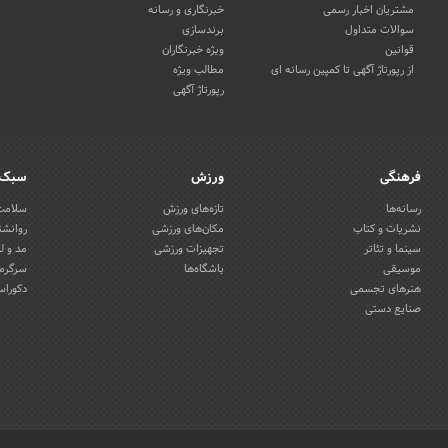
مشتریان اخبار رسمی
خبرنگاری و رسانه
سوالات متداول
برندسازی
قوانین
ویژه خبرنگاران
از رپورتاژ آگهی تا کمپین رسانه ای
مطالب ویژه
رپورتاژ آگهی
فرهنگی
ورزش
سبک 
رسانه‌ها
تازه‌های ورزش
سلامت 
نشریات و کتاب
مکان‌های ورزشی
روانشن
سینما و تئاتر
تجهیزات ورزشی
مد و ل
موسیقی
باشگاه‌ها
سرگرمی
هنرهای تجسمی
دکوراس
صنایع دستی