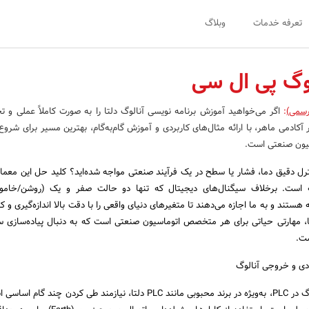
تعرفه خدمات
وبلاگ
وگ پی ال سی
رسمی)
:
اگر می‌خواهید آموزش برنامه نویسی آنالوگ دلتا را به صورت کاملاً عملی و 
رید، دوره جامع PLC در آکادمی ماهر، با ارائه مثال‌های کاربردی و آموزش گام‌به‌گام، بهترین مسیر برای شر
سیون صنعتی است.
ترل دقیق دما، فشار یا سطح در یک فرآیند صنعتی مواجه شده‌اید؟ کلید حل این معما
 است. برخلاف سیگنال‌های دیجیتال که تنها دو حالت صفر و یک (روشن/خاموش
هستند و به ما اجازه می‌دهند تا متغیرهای دنیای واقعی را با دقت بالا اندازه‌گیری و ک
، مهارتی حیاتی برای هر متخصص اتوماسیون صنعتی است که به دنبال پیاده‌سازی 
ست.
ودی و خروجی آنالوگ
تسلط بر سیگنال‌های آنالوگ در PLC، به‌ویژه در برند محبوبی مانند PLC دلتا، نیازمند طی کردن چ