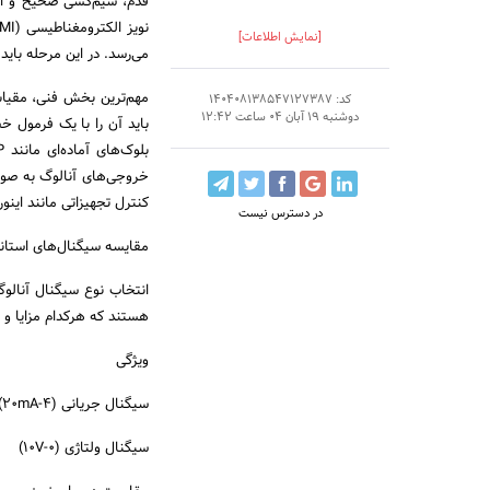
[نمایش اطلاعات]
می‌رسد. در این مرحله باید
کد: 140408138547127387
دوشنبه 19 آبان 04 ساعت 12:42
کنترل تجهیزاتی مانند اینورتر (VFD) تبدیل
در دسترس نیست
مقایسه سیگنال‌های استاند
هستند که هرکدام مزایا و م
ویژگی
سیگنال جریانی (4-20mA)
سیگنال ولتاژی (0-10V)