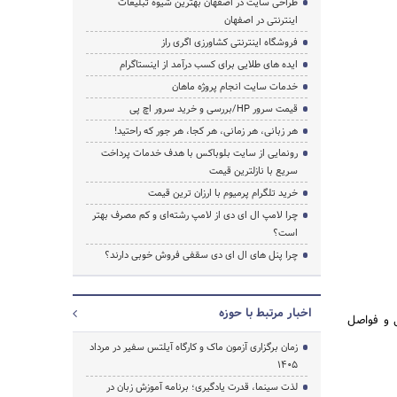
طراحی سایت در اصفهان بهترین شیوه تبلیغات
اینترنتی در اصفهان
فروشگاه اینترنتی کشاورزی اگری راز
ایده های طلایی برای کسب درآمد از اینستاگرام
خدمات سایت انجام پروژه ماهان
قیمت سرور HP/بررسی و خرید سرور اچ پی
هر زبانی، هر زمانی، هر کجا، هر جور که راحتید!
رونمایی از سایت بلوباکس با هدف خدمات پرداخت
سریع با نازلترین قیمت
خرید تلگرام پرمیوم با ارزان ترین قیمت
چرا لامپ ال ای دی از لامپ رشته‌ای و کم مصرف بهتر
است؟
چرا پنل های ال ای دی سقفی فروش خوبی دارند؟
اخبار مرتبط با حوزه
نعتی و فواصل
زمان برگزاری آزمون ماک و کارگاه آیلتس سفیر در مرداد
1405
لذت سینما، قدرت یادگیری؛ برنامه آموزش زبان در