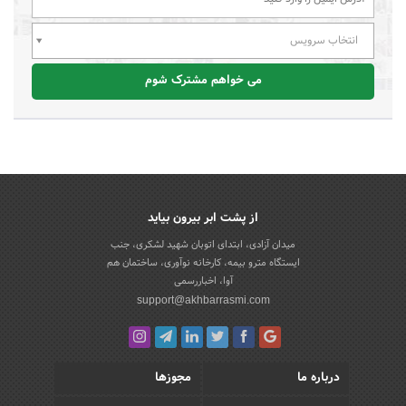
انتخاب سرویس
می خواهم مشترک شوم
از پشت ابر بیرون بیاید
میدان آزادی، ابتدای اتوبان شهید لشکری، جنب
ایستگاه مترو بیمه، کارخانه نوآوری، ساختمان هم
آوا، اخباررسمی
support@akhbarrasmi.com
درباره ما
مجوزها