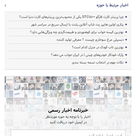
اخبار مرتبط با حوزه
چرا پرینتر کارت فارگو DTC1500 یکی از محبوب‌ترین پرینترهای کارت دنیا است؟
پتاری اولین هایپر پت شاپ آنلاین رشت با ارسال سریع در سراسر شهر
بهترین کیسه خواب برای کوهنوردی و طبیعت‌گردی چه ویژگی‌هایی دارد؟
دیسپلی مرغ سوخاری چیست ؟ معرفی تولید کننده
بهترین تاب کودک در منزل کدام است؟
پارک خودکار خودروهای چینی | در ایران جواب می دهد؟
نکات مهم در انتخاب تسمه بسته بندی
خبرنامه اخبار رسمی
اخبار را با توجه به حوزه موردنظر
در ایمیل خود دریافت کنید