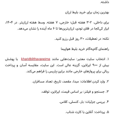
داشته.
بهترین زمان برای خرید بلیط ارزان
برای داخلی، ۲-۳ هفته قبل؛ خارجی، ۷ هفته. وسط هفته ارزان‌تر. در ۱۴۰۴،
ابزار کی‌کجا در فلای تودی، ارزان‌ترین‌ها تا ۶ ماه آینده را نشان می‌دهد.
نکته: در تعطیلات، ۳۰ روز قبل رزرو کنید.
راهنمای گام‌به‌گام خرید بلیط هواپیما
۱. انتخاب سایت معتبر: سایت‌هایی مانند
kharidblithavapeima
با پوشش
بیش از ۹۰۰ ایرلاین، گزینه عالی است. این سایت، مقایسه آسان و پرداخت
ریالی برای پروازهای خارجی مانند برلین-پاریس را فراهم می‌کند.
۲. وارد کردن اطلاعات: مبدا، مقصد، تاریخ، تعداد مسافران.
۳. جستجو و فیلتر: بر اساس قیمت، ایرلاین، توقف.
۴. بررسی جزئیات: بار، کنسلی، کلاس.
۵. پرداخت: آنلاین با کارت شتاب.