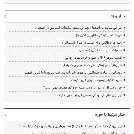
اخبار ویژه
طراحی سایت در اصفهان بهترین شیوه تبلیغات اینترنتی در اصفهان
فروشگاه اینترنتی کشاورزی اگری راز
ایده های طلایی برای کسب درآمد از اینستاگرام
خدمات سایت انجام پروژه ماهان
قیمت سرور HP/بررسی و خرید سرور اچ پی
هر زبانی، هر زمانی، هر کجا، هر جور که راحتید!
رونمایی از سایت بلوباکس با هدف خدمات پرداخت سریع با نازلترین قیمت
خرید تلگرام پرمیوم با ارزان ترین قیمت
چرا لامپ ال ای دی از لامپ رشته‌ای و کم مصرف بهتر است؟
چرا پنل های ال ای دی سقفی فروش خوبی دارند؟
اخبار مرتبط با حوزه
چرا پرینتر کارت فارگو DTC1500 یکی از محبوب‌ترین پرینترهای کارت دنیا است؟
پتاری اولین هایپر پت شاپ آنلاین رشت با ارسال سریع در سراسر شهر