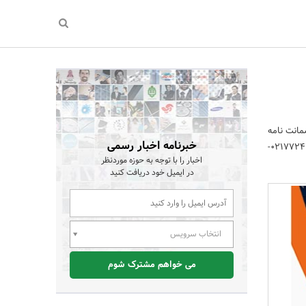
مانت نامه
خبرنامه اخبار رسمی
6 ماه به صورت شبانه روزی با بیش از 5 شعبه فعال در پایتخت 0212266919602166593368-02177241505-
اخبار را با توجه به حوزه موردنظر
در ایمیل خود دریافت کنید
انتخاب سرویس
می خواهم مشترک شوم