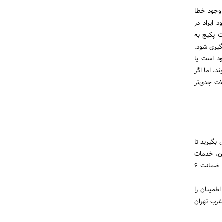
 وجود خطا
 ایراد در
ت پکیج به
گیری شود.
د است یا
، اما اگر
ت جدی‌تر
بگیرید تا
ان، خدمات
تعمیر، سرویس دوره‌ای، عیب‌یابی و تعویض قطعات را در سراسر تهران ارائه می‌دهیم. تمامی خدمات ما همراه با ضمانت ۶
طمینان را
غرب تهران