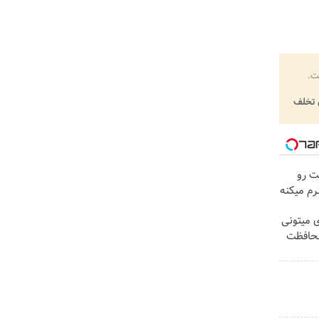
ت.
تخلف
ت رو
رم میکنه
ی میتونی
محافظت