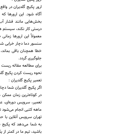
ارور پکیج گلدیران در واق
آگاه شود. این ارورها که
بخش‌هایی مانند فشار آب،
درستی کار نکند، سیستم هو
معمولاً این ارورها زما
سنسور دما دچار خرابی شده
خطا همچنان باقی بماند،
جلوگیری گردد.
برای مطالعه مقاله ریست ک
نحوه ریست کردن پکیج گلد
تعمیر پکیج گلدیران :
اگر پکیج گلدیران شما دچا
در کوتاه‌ترین زمان ممکن
ماهه کتبی انجام می‌شود ت
تهران سرویس آنلاین با حض
به شما می‌دهد که پکیج شم
باشید، تیم ما در کمتر از