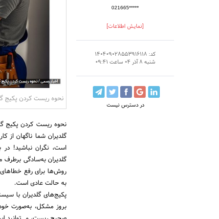
021665*****
[نمایش اطلاعات]
کد: 140409028553916118
شنبه 8 آذر 04 ساعت 09:41
نحوه ریست کردن پکیج گل
در دسترس نیست
گلدیران شما ناگهان از کا
است، نگران نباشید! در 
گلدیران به‌سادگی برطرف م
روش‌ها برای رفع خطاهای 
به حالت عادی است.
پکیج‌های گلدیران با سیس
بروز مشکل، به‌صورت خودک
صحیح ریست، می‌توانید این 