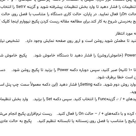
انتخاب کنید. دوباره دکمه تنظیمات را فشار دهید تا وارد ب
با کمک دکمه‌های + یا -، حالت Onرا فعال نمایید. در پایان، حالت کاری دستگاه را متناسب با فصل روی حا
یج به‌درستی شروع به کار کند.برای مطالعه مقاله ریست کردن پکیج نیووارم اینجا کلیک ک
ورد انتظار
 کنید تا مطمئن شوید روشن است و ارور روی صفحه نمایش وجود دارد. تشخیص نیاز
۲ در روش اول، دکمه Power (خاموش/روشن) را فشار دهید تا دستگاه خاموش شود. پکیج خاموش 
۳ چند ثانیه (حدود ۵ تا ۱۰ ثانیه) صبر کنید، سپس دوباره دکمه Power را بزنید تا پکیج 
ن است خطا برطرف شود.
۴ اگر ارور برطرف نشد، وارد روش دوم شوید. دکمه Settingرا فشار دهید (این دکمه معمولاً سمت
ید.
۵ با دکمه چرخشی یا کلیدهای + / -، گزینهFunc را انتخاب کنید. سپس دکمه Set را بزن
پکیج را متناسب با فصل روی زمستانه یا تابستانه تنظیم کنید. پکیج به حالت عادی 