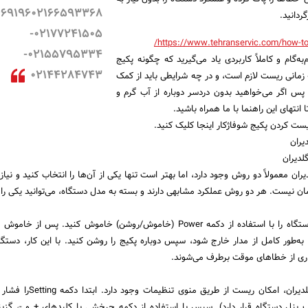
ردانید.
02177241505-
https://www.tehranservic.com/how-to-
02155795334-
‌به‌گام و کاملاً کاربردی یاد می‌گیرید که چگونه پکیج
02144284743
 زمانی ریست لازم است، و در چه شرایطی باید از کمک
 پس اگر می‌خواهید بدون دردسر دوباره از آب گرم و
انتهای این راهنما با ما همراه باشید.
یست کردن پکیج شوفاژکار اینجا کلیک کنید.
یران
دیران
ان معمولاً دو روش وجود دارد، اما بهتر است تنها یکی از آن‌ها را انتخاب کنید و نیاز
ن نیست. هر دو روش عملکرد مشابهی دارند و بسته به مدل دستگاه، می‌توانید یکی را ا
در این روش کافی است دستگاه را با استفاده از دکمه Power (خاموش/روشن) خاموش کنید. پس 
به‌طور کامل از مدار خارج شود، سپس دوباره پکیج را روشن کنید. با این کار، دستگا
ری از خطاهای موقت برطرف می‌شوند.
در برخی مدل‌های پکیج گلدیران، امکان ریست از طری