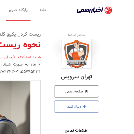
اخبار
خانه
پایگاه خبری
رسمی
-
ریست کردن پکیج گلدی
منتشر کننده:
اخبار
نحوه ریست 
تایید
شنبه 04/9/08
،
(اخبار رس
شده
شرکت‌ها،
02155795334-02144284743
تهران سرویس
سازمان‌ها
و
صفحه رسمی
روابط
دنبال کنید
عمومی‌ها
اطلاعات تماس