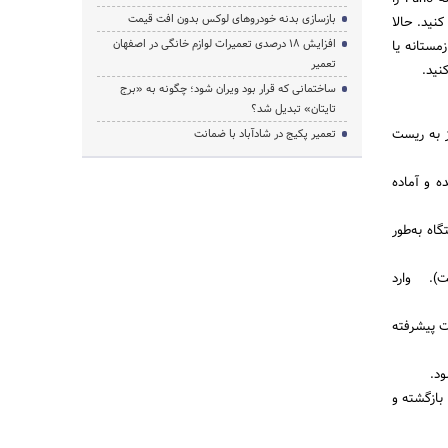
بازسازی بدنه خودروهای لوکس بدون افت قیمت
خش تنظیمات پیشرفته شوید و گزینه Set17 را انتخاب کنید. حالا
افزایش ۱۸ درصدی تعمیرات لوازم خانگی در اصفهان
لت زمستانه یا
تعمیر
نید.
ساختمانی که قرار بود ویران شود؛ چگونه به «برج
تایتان» تبدیل شد؟
 به ریست
تعمیر پکیج در شادآباد با ضمانت
شده و آماده
روشن شود. دستگاه به‌طور
 چپ پنل است). وارد
ید. وارد بخش تنظیمات پیشرفته
بازگشته و