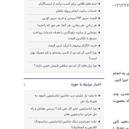
ایده های طلایی برای کسب درآمد از اینستاگرام
0212266919602166593368-
خدمات سایت انجام پروژه ماهان
قیمت سرور HP/بررسی و خرید سرور اچ پی
هر زبانی، هر زمانی، هر کجا، هر جور که راحتید!
رونمایی از سایت بلوباکس با هدف خدمات پرداخت
سریع با نازلترین قیمت
خرید تلگرام پرمیوم با ارزان ترین قیمت
چرا لامپ ال ای دی از لامپ رشته‌ای و کم مصرف بهتر
است؟
چرا پنل های ال ای دی سقفی فروش خوبی دارند؟
ی به انجام
جرا کنید.
اخبار مرتبط با حوزه
از خاموش شدن، چند
5 علت باز نشدن درب ماشین لباسشویی کنوود به
ه به‌صورت
همراه راه حل
چرا لباسشویی حایر کار نمی کند؟ بررسی عوامل و راه
حل خرابی لباسشویی هایر
ق منوی تنظیمات وجود دارد. ابتدا دکمه Settingرا فشار دهید (این
علت نچرخیدن دیگ ماشین لباسشویی سامسونگ
(قدیمی و اتوماتیک)
دکمه معمولاً در سمت چپ پنل دستگاه قرار دارد). سپس با استفاده از دکمه چرخشی یا کلیدهای + و -، گزینه Func را