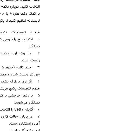
تابستانه تنظیم کنید تا پک
مرحله توضیحات نتیجه م
۱ ابتدا پکیج را بررسی
دستگاه
ریست است.
خودکار ریست شده و ممک
منوی تنظیمات پکیج می‌شو
دستگاه می‌شوید.
۶ گزینه Set17 را انتخاب کرده و با دکمه‌های + / – حالت On را فعال کنید. ریست نرم‌افزاری پکیج انجام می‌شود.
۷ در پایان، حالت کاری 
آماده استفاده است.
ارور پکیج گلدیران :