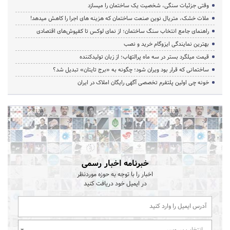
وقتی جزئیات سنگی، شخصیت یک ساختمان را میسازد
ملات خشک، متریال نوین صنعت ساختمان که هزینه‌ های اجرا را کاهش میدهد!
راهنمای جامع انتخاب سنگ ساختمان؛ از نمای لوکس تا کفپوش‌های اقتصادی
بهترین نمایندگی ایزوگام خرید و نصب
قیمت میلگرد بستر در سه ماه پرالتهاب؛ از زبان تولیدکننده
ساختمانی که قرار بود ویران شود؛ چگونه به «برج تایتان» تبدیل شد؟
خونه چی اولین پلتفرم تخصصی آگهی رایگان املاک در ایران
خبرنامه اخبار رسمی
اخبار را با توجه به حوزه موردنظر
در ایمیل خود دریافت کنید
انتخاب سرویس