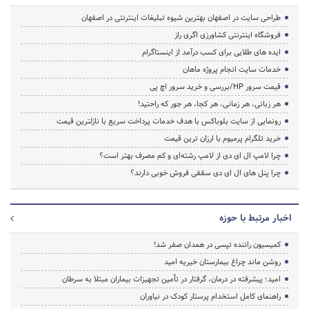
طراحی سایت در اصفهان بهترین شیوه تبلیغات اینترنتی در اصفهان
فروشگاه اینترنتی کشاورزی اگری راز
ایده های طلایی برای کسب درآمد از اینستاگرام
خدمات سایت انجام پروژه ماهان
قیمت سرور HP/بررسی و خرید سرور اچ پی
هر زبانی، هر زمانی، هر کجا، هر جور که راحتید!
رونمایی از سایت بلوباکس با هدف خدمات پرداخت سریع با نازلترین قیمت
خرید تلگرام پرمیوم با ارزان ترین قیمت
چرا لامپ ال ای دی از لامپ رشته‌ای و کم مصرف بهتر است؟
چرا پنل های ال ای دی سقفی فروش خوبی دارند؟
اخبار مرتبط با حوزه
کمیسیون راننده تپسی در همدان صفر شد!
روشن ماند چراغ بیمارستان خیریه امید
امید؛ پیشرفته در درمان، گرفتار در تأمین تجهیزات بیماران مبتلا به سرطان
راهنمای کامل استخدام پرستار کودک در نیاوران