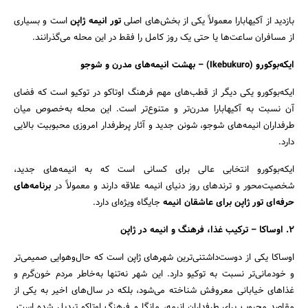
بازدید از آکیهابارا معمولاً یکی از بخش‌های اصلی
تور انیمه ژاپن
است و بسیاری
از مسافران ساعت‌ها یا حتی یک روز کامل را فقط در این محله می‌گذرانند.
ایکه‌بوکورو
(Ikebukuro) –
بهشت انیمه‌های مدرن و شوجو
ایکه‌بوکورو یکی دیگر از قطب‌های مهم فرهنگ اوتاکو در توکیو است که فضای
آن نسبت به آکیهابارا مدرن‌تر و متنوع‌تر است. این محله به‌خصوص میان
طرفداران انیمه‌های شوجو، شونن جدید و آثار پرطرفدار امروزی محبوبیت بالایی
دارد.
ایکه‌بوکورو انتخابی عالی برای کسانی است که به انیمه‌های جدید،
شخصیت‌محور و ترندهای روز دنیای انیمه علاقه دارند و معمولاً در
برنامه‌های
حرفه‌ای تور ژاپن برای عاشقان انیمه
جایگاه ویژه‌ای دارد.
2.
اوساکا – ترکیب غذا، فرهنگ و انیمه در ژاپن
اوساکا یکی از دوست‌داشتنی‌ترین شهرهای ژاپن است که حال‌وهوایی صمیمی‌تر
و خودمانی‌تر نسبت به توکیو دارد. این شهر نه‌تنها به‌خاطر مردم خون‌گرم و
غذاهای خیابانی معروفش شناخته می‌شود، بلکه در سال‌های اخیر به یکی از
مقاصد محبوب برای طرفداران انیمه، مانگا و فرهنگ اوتاکو تبدیل شده است.