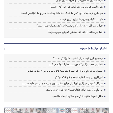
قیمت سرور HP/بررسی و خرید سرور اچ پی
هر زبانی، هر زمانی، هر کجا، هر جور که راحتید!
رونمایی از سایت بلوباکس با هدف خدمات پرداخت سریع با نازلترین قیمت
خرید تلگرام پرمیوم با ارزان ترین قیمت
چرا لامپ ال ای دی از لامپ رشته‌ای و کم مصرف بهتر است؟
چرا پنل های ال ای دی سقفی فروش خوبی دارند؟
اخبار مرتبط با حوزه
چه روزهایی قیمت بلیط هواپیما ارزانتر است؟
قوانین عجیب ژاپن که توریست‌ها را شوکه می‌کند
تبدیل ارز در ژاپن برای ایرانیان: مقایسه دلار، یورو و ین + نکات طلایی
تور ژاپن برای عاشقان انیمه و فرهنگ اوتاکو
سیگار کشیدن در ژاپن |ایرانیان برای سفر بدون جریمه و دردسر باید بدانند
تور ژاپن ۵ روزه برای علاقه‌مندان به فناوری و رباتیک
هتل المپیا مشهد هتل دو ستاره قیمت مناسب