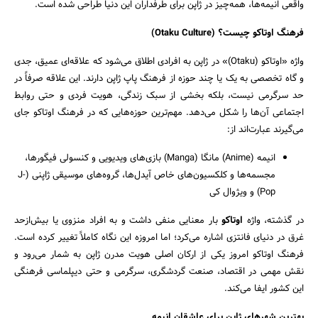
واقعی انیمه‌ها، همه‌چیز در ژاپن برای طرفداران این دنیا طراحی شده است.
فرهنگ اوتاکو چیست؟
(Otaku Culture)
واژه «اوتاکو (Otaku)» در ژاپن به افرادی اطلاق می‌شود که علاقه‌ای عمیق، جدی
و گاه تخصصی به یک یا چند حوزه از فرهنگ پاپ ژاپن دارند. این علاقه صرفاً در
حد سرگرمی نیست، بلکه بخشی از سبک زندگی، هویت فردی و حتی روابط
اجتماعی آن‌ها را شکل می‌دهد. مهم‌ترین حوزه‌هایی که در فرهنگ اوتاکو جای
می‌گیرند عبارت‌اند از:
انیمه (Anime) مانگا (Manga) بازی‌های ویدیویی و کنسولی فیگورها،
مجسمه‌ها و کلکسیون‌های خاص آیدل‌ها، گروه‌های موسیقی ژاپنی (J-
Pop) و ویژوال کی
در گذشته، واژه
اوتاکو
بار معنایی منفی داشت و به افراد منزوی یا بیش‌ازحد
غرق در دنیای فانتزی اشاره می‌کرد؛ اما امروزه این نگاه کاملاً تغییر کرده است.
فرهنگ اوتاکو امروز یکی از ارکان اصلی هویت مدرن ژاپن به شمار می‌رود و
نقش مهمی در اقتصاد، صنعت گردشگری، سرگرمی و حتی دیپلماسی فرهنگی
این کشور ایفا می‌کند.
بهترین شهرهای ژاپن برای عاشقان انیمه