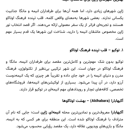
ژاپن شهرهای زیادی دارد، اما همه آن‌ها برای طرفداران انیمه و مانگا جذابیت
یکسانی ندارند. بعضی شهرها به‌معنای واقعی کلمه، قلب تپنده فرهنگ اوتاکو
هستند و تجربه‌ای فراتر از یک سفر معمولی ارائه می‌دهند. اگر قصد انتخاب تور
ژاپن مخصوص عاشقان انیمه را دارید، شناخت این شهرها یک قدم بسیار مهم
است.
جستجو
1.
توکیو – قلب تپنده فرهنگ اوتاکو
توکیو بدون شک مهم‌ترین و کامل‌ترین مقصد برای طرفداران انیمه، مانگا و
فرهنگ اوتاکو در جهان است. این شهر ترکیبی بی‌نظیر از تکنولوژی، فرهنگ
مدرن و دنیای انیمه را در خود جای داده و تقریباً هر چیزی که یک انیمه‌دوست
آرزو دارد، در آن پیدا می‌شود. بسیاری از لوکیشن‌های انیمه‌ها، فروشگاه‌های
تخصصی، کافه‌های تم‌دار و رویدادهای مهم انیمه‌ای در توکیو قرار دارند.
آکیهابارا
(Akihabara) –
بهشت اوتاکوها
آکیهابارا
معروف‌ترین و نمادین‌ترین محله
انیمه‌ای ژاپن
است؛ جایی که نام آن
مترادف با فرهنگ اوتاکو شده است. این منطقه برای هر کسی که به انیمه،
مانگا و بازی‌های ویدیویی علاقه دارد، یک مقصد رؤیایی محسوب می‌شود.