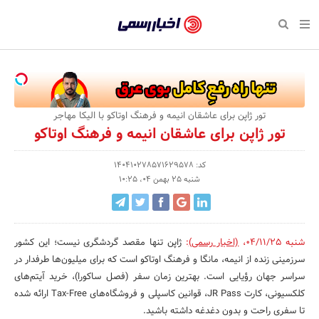
بازگشت
بازگشت
بازگشت
بازگشت
بازگشت
بازگشت
بازگشت
اخبار
رسمی
صفحه نخست پایگاه خبری
صفحه نخست ورزش
صفحه نخست رویداد
صفحه نخست فرهنگی
صفحه نخست اقتصادی
صفحه نخست اجتماعی
صفحه نخست سبک زندگی
-
اقتصادی
رسانه‌ها
تجارت و بازار
علم و آموزش
تازه‌های ورزش
حراج و تخفیف
سلامت و زیبایی
اخبار
اجتماعی
نشریات و کتاب
بهداشت و درمان
مکان‌های ورزشی
کارآفرینی و استارتاپ
روانشناسی و موفقیت
جشنواره، نمایشگاه و هما
تور ژاپن برای عاشقان انیمه و فرهنگ اوتاکو با الیکا مهاجر
تایید
تور ژاپن برای عاشقان انیمه و فرهنگ اوتاکو
شده
فرهنگی
مد و لباس
سینما و تئاتر
شهر و جامعه
تجهیزات ورزشی
مسابقه و فراخوان
نفت، انرژی و صنایع وابسته
شرکت‌ها،
کد: 140410278571629578
ورزش
موسیقی
باشگاه‌ها
حقوقی و قانون
سرگرمی و تفریح
تجارت الکترونیک و فناوری 
شنبه 25 بهمن 04، 10:25
سازمان‌ها
سبک زندگی
صنعت و تولید
هنرهای تجسمی
دکوراسیون و منزل
گردشگری و میراث فرهنگی
و
روابط
رویداد
صنایع دستی
محیط زیست
کسب و کار و خرده فروشی
شنبه 04/11/25
،
(اخبار رسمی)
:
ژاپن تنها مقصد گردشگری نیست؛ این کشور
سرزمینی زنده از انیمه، مانگا و فرهنگ اوتاکو است که برای میلیون‌ها طرفدار در
عمومی‌ها
تبلیغات و روابط عمومی
صنایع غذایی و کشاورزی
سراسر جهان رؤیایی است. بهترین زمان سفر (فصل ساکورا)، خرید آیتم‌های
کلکسیونی، کارت JR Pass، قوانین کاسپلی و فروشگاه‌های Tax-Free ارائه شده
کار و استخدام
تا سفری راحت و بدون دغدغه داشته باشید.