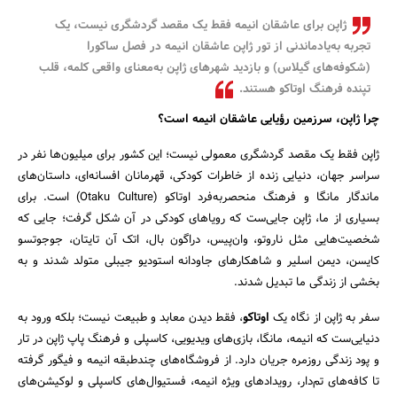
بانک، بیمه و سرمایه
ژاپن برای عاشقان انیمه فقط یک مقصد گردشگری نیست، یک
تجربه به‌یادماندنی از تور ژاپن عاشقان انیمه در فصل ساکورا
مسکن و ساختمان
(شکوفه‌های گیلاس) و بازدید شهرهای ژاپن به‌معنای واقعی کلمه، قلب
تپنده فرهنگ اوتاکو هستند.
چرا ژاپن، سرزمین رؤیایی عاشقان انیمه است؟
ژاپن فقط یک مقصد گردشگری معمولی نیست؛ این کشور برای میلیون‌ها نفر در
سراسر جهان، دنیایی زنده از خاطرات کودکی، قهرمانان افسانه‌ای، داستان‌های
ماندگار مانگا و فرهنگ منحصربه‌فرد اوتاکو (Otaku Culture) است. برای
بسیاری از ما، ژاپن جایی‌ست که رویاهای کودکی در آن شکل گرفت؛ جایی که
شخصیت‌هایی مثل ناروتو، وان‌پیس، دراگون بال، اتک آن تایتان، جوجوتسو
کایسن، دیمن اسلیر و شاهکارهای جاودانه استودیو جیبلی متولد شدند و به
بخشی از زندگی ما تبدیل شدند.
سفر به ژاپن از نگاه یک
اوتاکو
، فقط دیدن معابد و طبیعت نیست؛ بلکه ورود به
دنیایی‌ست که انیمه، مانگا، بازی‌های ویدیویی، کاسپلی و فرهنگ پاپ ژاپن در تار
و پود زندگی روزمره جریان دارد. از فروشگاه‌های چندطبقه انیمه و فیگور گرفته
تا کافه‌های تم‌دار، رویدادهای ویژه انیمه، فستیوال‌های کاسپلی و لوکیشن‌های