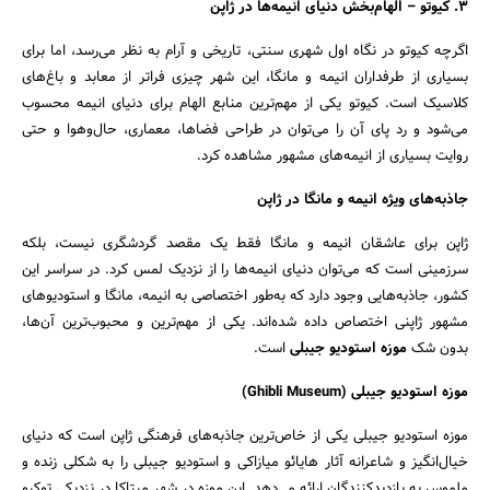
3.
کیوتو – الهام‌بخش دنیای انیمه‌ها در ژاپن
اگرچه کیوتو در نگاه اول شهری سنتی، تاریخی و آرام به نظر می‌رسد، اما برای
بسیاری از طرفداران انیمه و مانگا، این شهر چیزی فراتر از معابد و باغ‌های
کلاسیک است. کیوتو یکی از مهم‌ترین منابع الهام برای دنیای انیمه محسوب
می‌شود و رد پای آن را می‌توان در طراحی فضاها، معماری، حال‌و‌هوا و حتی
روایت بسیاری از انیمه‌های مشهور مشاهده کرد.
جاذبه‌های ویژه انیمه و مانگا در ژاپن
ژاپن برای عاشقان انیمه و مانگا فقط یک مقصد گردشگری نیست، بلکه
سرزمینی است که می‌توان دنیای انیمه‌ها را از نزدیک لمس کرد. در سراسر این
کشور، جاذبه‌هایی وجود دارد که به‌طور اختصاصی به انیمه، مانگا و استودیوهای
مشهور ژاپنی اختصاص داده شده‌اند. یکی از مهم‌ترین و محبوب‌ترین آن‌ها،
بدون شک
موزه استودیو جیبلی
است.
موزه استودیو جیبلی
(Ghibli Museum)
موزه استودیو جیبلی یکی از خاص‌ترین جاذبه‌های فرهنگی ژاپن است که دنیای
خیال‌انگیز و شاعرانه آثار هایائو میازاکی و استودیو جیبلی را به شکلی زنده و
ملموس به بازدیدکنندگان ارائه می‌دهد. این موزه در شهر میتاکا در نزدیکی توکیو