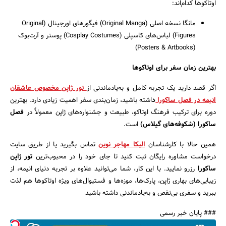
اوتاکوها کدام‌اند:
مانگا نسخه اصلی (Original Manga) فیگورهای اورجینال (Original
Figures) لباس‌های کاسپلی (Cosplay Costumes) پوستر و آرت‌بوک
(Posters & Artbooks)
بهترین زمان سفر برای اوتاکوها
اگر قصد دارید یک تجربه کامل و به‌یادماندنی از
تور ژاپن مخصوص عاشقان
انیمه در فصل ساکورا
د
اشته باشید، زمان‌بندی سفر اهمیت زیادی دارد. بهترین
دوره برای ترکیب فرهنگ اوتاکو، طبیعت و جشنواره‌های ژاپن معمولاً در
فصل
ساکورا (شکوفه‌های گیلاس)
است.
همین حالا با کارشناسان
الیکا مهاجر نوین
تماس بگیرید یا از طریق سایت
درخواست مشاوره رایگان ثبت کنید تا جای خود را در محبوب‌ترین
تور ژاپن
ساکورا
رزرو نمایید. با این کار، شما می‌توانید علاوه بر تجربه دنیای انیمه، از
زیبایی‌های بهاری ژاپن، پارک‌ها، موزه‌ها و فستیوال‌های ویژه اوتاکوها هم لذت
ببرید و سفری بی‌نقص و به‌یادماندنی داشته باشید
### پایان خبر رسمی