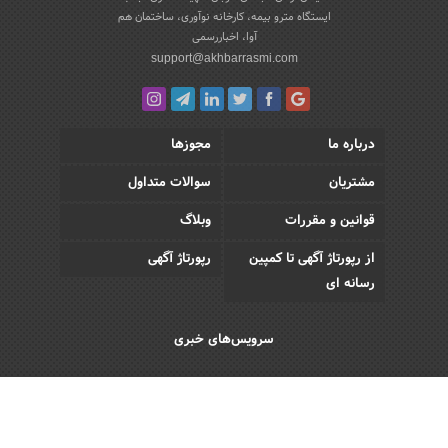
ایستگاه مترو بیمه، کارخانه نوآوری، ساختمان هم
آوا، اخباررسمی
support@akhbarrasmi.com
درباره ما
مجوزها
مشتریان
سوالات متداول
قوانین و مقررات
وبلاگ
از رپورتاژ آگهی تا کمپین
رپورتاژ آگهی
رسانه ای
سرویس‌های خبری
اقتصادی
اجتماعی
فرهنگی
ورزش