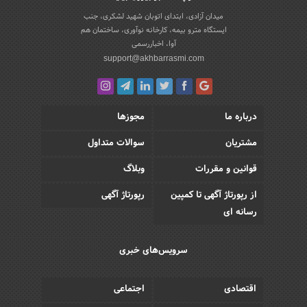
میدان آزادی، ابتدای اتوبان شهید لشکری، جنب
ایستگاه مترو بیمه، کارخانه نوآوری، ساختمان هم
آوا، اخباررسمی
support@akhbarrasmi.com
درباره ما
مجوزها
مشتریان
سوالات متداول
قوانین و مقررات
وبلاگ
از رپورتاژ آگهی تا کمپین
رپورتاژ آگهی
رسانه ای
سرویس‌های خبری
اقتصادی
اجتماعی