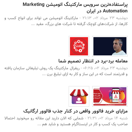
پراستفاده‌ترین سرویس مارکتینگ اتومیشن Marketing
Automation در ایران
دوشنبه 23 مرداد 02، 21:13 -
مارکتینگ اتومیشن می تواند برای انواع کسب و
کارها، از شرکت‌های کوچک گرفته تا شرکت های بزرگ، مفید ...
معامله برد-برد در انتظار تصمیم شما
دوشنبه 23 مرداد 02، 06:25 -
ریفرال مارکتینگ یک روش تبلیغاتی سازمان یافته
و قدرتمند است که در این ساز و کار به ازای تبلیغ برن ...
مزایای خرید فالوور واقعی در کنار جذب فالوور ارگانیک
شنبه 14 مرداد 02، 21:31 -
شمایی که الان دارید این مقاله رو میخونید احتمالا
صاحب یک کسب و کار در اینستاگرام هستید و شاید هم ...