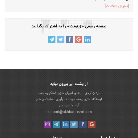
[نمایش اطلاعات]
صفحه رسمی «زیتونت» را به اشتراک بگذارید
از پشت ابر بیرون بیاید
میدان آزادی، ابتدای اتوبان شهید لشکری، جنب
ایستگاه مترو بیمه، کارخانه نوآوری، ساختمان هم
آوا، اخباررسمی
support@akhbarrasmi.com