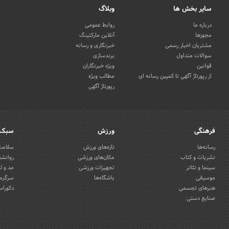
سایر بخش ها
وبلاگ
درباره ما
روابط عمومی
مجوزها
آنلاین مارکتینگ
مشتریان اخبار رسمی
خبرنگاری و رسانه
سوالات متداول
برندسازی
قوانین
ویژه خبرنگاران
از رپورتاژ آگهی تا کمپین رسانه ای
مطالب ویژه
رپورتاژ آگهی
فرهنگی
ورزش
سبک 
رسانه‌ها
تازه‌های ورزش
سلامت 
نشریات و کتاب
مکان‌های ورزشی
روانشن
سینما و تئاتر
تجهیزات ورزشی
مد و ل
موسیقی
باشگاه‌ها
سرگرمی
هنرهای تجسمی
دکوراس
صنایع دستی