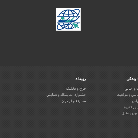
زندگی
رویداد
و زیبایی
حراج و تخفیف
اسی و موفقیت
جشنواره، نمایشگاه و همایش
باس
مسابقه و فراخوان
 و تفریح
یون و منزل