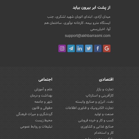
از پشت ابر بیرون بیاید
میدان آزادی، ابتدای اتوبان شهید لشکری، جنب
ایستگاه مترو بیمه، کارخانه نوآوری، ساختمان هم
آوا، اخباررسمی
support@akhbarrasmi.com
اقتصادی
اجتماعی
تجارت و بازار
علم و آموزش
کارآفرینی و استارتاپ
بهداشت و درمان
نفت، انرژی و صنایع وابسته
شهر و جامعه
تجارت الکترونیک و فناوری اطلاعات
حقوقی و قانون
صنعت و تولید
گردشگری و میراث فرهنگی
کسب و کار و خرده فروشی
محیط زیست
صنایع غذایی و کشاورزی
تبلیغات و روابط عمومی
کار و استخدام