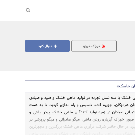
خوراک خبری
دنبال کنید
وان جاسک»
ی خشک با سه نسل تجربه در تولید ماهی خشک و صید و صیادی
۱ در استان هرمزگان، جزیره قشم تاسیس و راه اندازی گردید، تا به همت
یبانی صیادان در زمره تولید کنندگان ماهی خشک، پودر ماهی و
طیور، خوراک آبزیان، روغن ماهی، میگو صادراتی و میگو پرورشی در
رد. در حال حاضر شرکت فرآوری ماهی خشک بزرگترین و مجهزترین
هی خشک متو، ماهی ساردین خشک، ماهی خشک جنوب، پودر ماهی