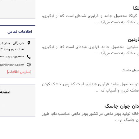
متو، پودر ماهی سار
کا
خشک ، پودر ماهی 
 کیلکا محصول جامد و فرآوری شده‌ای است که از آبگیری،
طیور، خوراک آبزی
 خشک به دست می‌آید ...
ماهی و روغن ماهی 
اطلاعات تماس
و میگو پرورشی را 
اردین
صادرات و ارسال به
ساردین محصول جامد فرآوری شده‌ای است که از آبگیری،
طبقه دوم واحد 3
دنیا • امکان تولید 
 خشک به دست می‌آید. ...
-
091736*****
صیادان با تجربه
***
/mahikhoshk.com/
ن جوان جاسک
[نمایش اطلاعات]
متو محصول جامد فرآوری شده‌ای است که پس خشک کردن
 خشک کردن و آسیاب ک ...
صفحه ر
دان جوان جاسک
رخانه تولید پودر ماهی در کشور پودر ماهی مناسب دام، طیور
ان جاسک ع ...