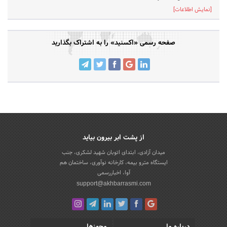
[نمایش اطلاعات]
صفحه رسمی «اکسنید» را به اشتراک بگذارید
از پشت ابر بیرون بیاید
میدان آزادی، ابتدای اتوبان شهید لشکری، جنب
ایستگاه مترو بیمه، کارخانه نوآوری، ساختمان هم
آوا، اخباررسمی
support@akhbarrasmi.com