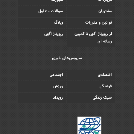
درباره ما
مجوزها
مشتریان
سوالات متداول
قوانین و مقررات
وبلاگ
از رپورتاژ آگهی تا کمپین
رپورتاژ آگهی
رسانه ای
سرویس‌های خبری
اقتصادی
اجتماعی
فرهنگی
ورزش
سبک زندگی
رویداد