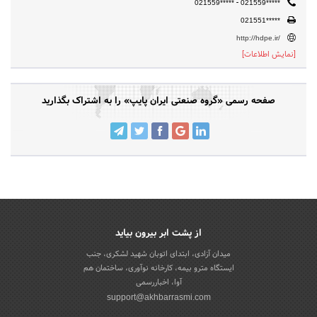
-
021559*****
021559*****
021551*****
http://hdpe.ir/
[نمایش اطلاعات]
صفحه رسمی «گروه صنعتی ایران پایپ» را به اشتراک بگذارید
از پشت ابر بیرون بیاید
میدان آزادی، ابتدای اتوبان شهید لشکری، جنب
ایستگاه مترو بیمه، کارخانه نوآوری، ساختمان هم
آوا، اخباررسمی
support@akhbarrasmi.com