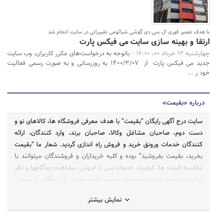
با هدف تعمیر فوری ال سی دی گوشی شیائومی تغییراتی در سایت انجام شد
ارتقا و بهینه سازی سایت می فیکس پارت
چهارشنبه 12 خرداد 00، 16:00 -
باتوجه به درخواست‌های مکرر کاربران، وب سایت
جدید می فیکس پارت از 1400/3/07 به روزرسانی و به صورت رسمی فعالیت
خود ر ...
درباره «بقیمت»
سایت درج آگهی رایگان “بقیمت” با هدف معرفی فروشگاه ها، کالاهای نو و
دست دوم، صاحبان مشاغل وکالا، صاحبان برند، وارد کنندگان، ارائه
کنندگان خدمات ورونق خرید و فروش راه اندازی گردید. شعار ما “بقیمت
بخرید، بقیمت بفروشید” بوده و کلیه خریداران و فروشندگان میتوانند با
مقایسه قیمت ها، کیفیت، خدمات پس از فروش، مشاهده دیدگاهها و نظر
سایرین، نسبت به انجام معامله مناسب اقدام نمایند. با درجآگهی با سرعتی
باور نکردنی، توسط ده ها هزار نفر دیده شوید. فروش های انفجاری حاصل
نمایش بیشتر
رفتار حرفه ای و هوشمندانه است. این سایت فضا و ابزار زیبا و کارآمد برای
حضور پرقدرت شما برای معرفی فروشگاه ، کالاهای موجود، تخفیف ها،