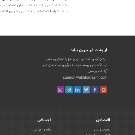
یک‌شنبه 4 دی 01، 17:00 -
زمان استخدام 
دارای شرایط ثبت نام درجه داری نیروی انتظ
از پشت ابر بیرون بیاید
میدان آزادی، ابتدای اتوبان شهید لشکری، جنب
ایستگاه مترو بیمه، کارخانه نوآوری، ساختمان هم
آوا، اخباررسمی
support@akhbarrasmi.com
اقتصادی
اجتماعی
تجارت و بازار
علم و آموزش