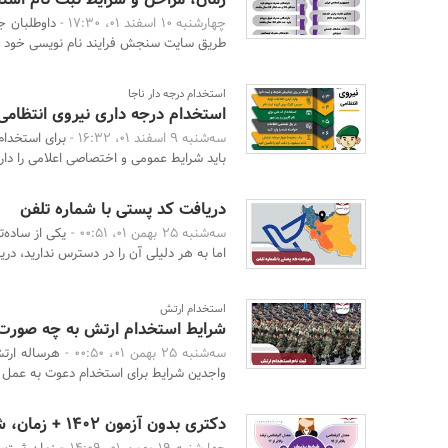
چهارشنبه 10 اسفند 01، 17:30 -
داوطلبان ج
طریق سایت سنجش فرایند نام نویسی خود را 
استخدام درجه دار ناجا
استخدام درجه داری نیروی انتظامی 1402 + لینک ثبت نا
سه‌شنبه 9 اسفند 01، 16:32 -
باید شرایط عمومی و اختصاصی اعلامی را دارا 
دریافت کد پستی با شماره تلفن
سه‌شنبه 25 بهمن 01، 00:51 -
یکی از ساده‌ت
اما به هر دلیلی آن را در دسترس ندارید، دریا
استخدام ارتش
شرایط استخدام ارتش به چه صور
سه‌شنبه 25 بهمن 01، 00:50 -
هرساله ارتش
واجدین شرایط برای استخدام دعوت به عمل می 
دکتری بدون آزمون 1402 + زمان، شرایط و مراحل پذیرش