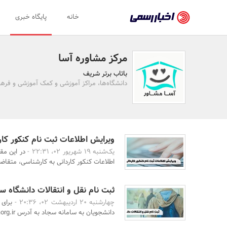
اخبار
خانه
پایگاه خبری
رسمی
-
مرکز مشاوره آسا
اخبار
باتاب برتر شریف
تایید
دانشگاه‌ها، مراکز آموزشی و کمک آموزشی و فره
شده
شرکت‌ها،
سازمان‌ها
ویرایش اطلاعات ثبت نام کنکور کار
یک‌شنبه 19 شهریور 02، 22:31 -
در این مقا
و
اطلاعات کنکور کاردانی به کارشناسی، متقاضیا
روابط
عمومی‌ها
ثبت نام نقل و انتقالات دانشگاه سراس
چهارشنبه 20 اردیبهشت 02، 20:36 -
برای
دانشجویان به سامانه سجاد به آدرس portal.saorg.ir مراجعه نم ...