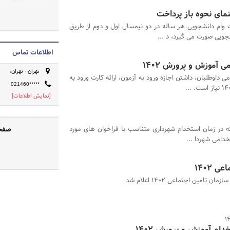
زمینه های: مشاوره
تلفنی اجرت المثل،
 وام دانشجویی هر ساله در دو نیمسال اول و دوم از طریق
سن در شناسنامه، ش
ویی صورت می گیرد، د ...
تلفنی انحصار وراث
اطلاعات تماس
وکیفری، پاسخگوی ش
 آموزش و پرورش 1402
تهران - تهران،
می داوطلبان، داشتن اجازه ورود به آزمون، ارائه کارت ورود به
021460*****
[نمایش اطلاعات]
ه در زمان استخدام شهرداری متناسب با فراخوان های مورد
صفحه
خدامی شهردا ...
 1402
ن تامین اجتماعی 1402 اعلام شد
ام آموزش و پرورش 1402