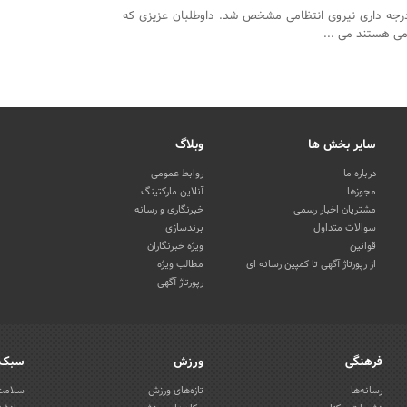
درجه داری نیروی انتظامی مشخص شد. داوطلبان عزیزی که
امی هستند می ...
سایر بخش ها
وبلاگ
درباره ما
روابط عمومی
مجوزها
آنلاین مارکتینگ
مشتریان اخبار رسمی
خبرنگاری و رسانه
سوالات متداول
برندسازی
قوانین
ویژه خبرنگاران
از رپورتاژ آگهی تا کمپین رسانه ای
مطالب ویژه
رپورتاژ آگهی
فرهنگی
ورزش
سبک 
رسانه‌ها
تازه‌های ورزش
سلامت 