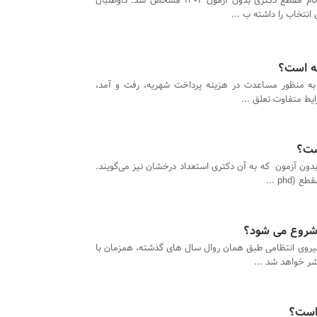
زمان ثبت نام مقطع دکتری بدون آزمون 1402 مشخص شد. داوطلبان
انتخاب را داشته ب ...
نه است؟
 به منظور مساعدت در هزینه پرداخت شهریه، رفت و آمد،
یط متفاوت تعلق ...
ست؟
دون آزمون که به آن دکتری استعداد درخشان نیز می‌گویند.
ph ...
 شروع می شود؟
یروی انتظامی طبق همان روال سال های گذشته، همزمان با
ر خواهد شد ...
 است؟