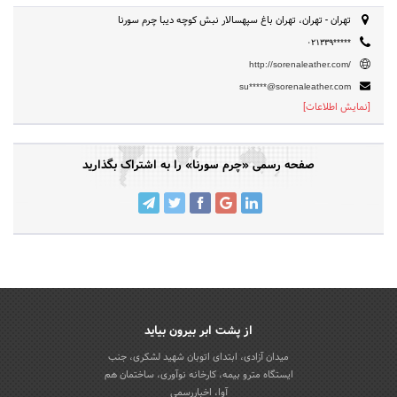
تهران - تهران، تهران باغ سپهسالار نبش کوچه دیبا چرم سورنا
۰۲۱۳۳۹*****
http://sorenaleather.com/
su*****@sorenaleather.com
[نمایش اطلاعات]
صفحه رسمی «چرم سورنا» را به اشتراک بگذارید
از پشت ابر بیرون بیاید
میدان آزادی، ابتدای اتوبان شهید لشکری، جنب
ایستگاه مترو بیمه، کارخانه نوآوری، ساختمان هم
آوا، اخباررسمی