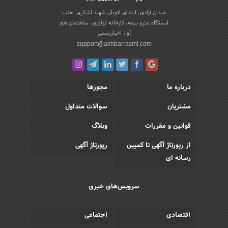
میدان آزادی، ابتدای اتوبان شهید لشکری، جنب
ایستگاه مترو بیمه، کارخانه نوآوری، ساختمان هم
آوا، اخباررسمی
support@akhbarrasmi.com
درباره ما
مجوزها
مشتریان
سوالات متداول
قوانین و مقررات
وبلاگ
از رپورتاژ آگهی تا کمپین
رپورتاژ آگهی
رسانه ای
سرویس‌های خبری
اقتصادی
اجتماعی