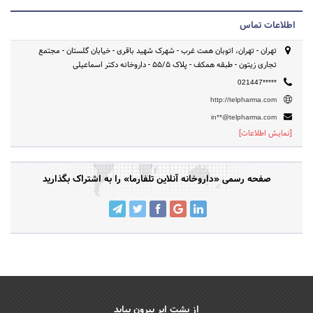
اطلاعات تماس
تهران - تهران، اتوبان همت غرب - شهرک شهید باقری - خیابان گلستان - مجتمع
تجاری زیتون - طبقه همکف - پلاک 55/5 - داروخانه دکتر اسماعیلی
021447*****
http://telpharma.com
in**@telpharma.com
[نمایش اطلاعات]
صفحه رسمی «داروخانه آنلاین تلفارما» را به اشتراک بگذارید
از پشت ابر بیرون بیاید