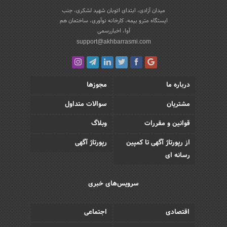
میدان آزادی، ابتدای اتوبان شهید لشکری، جنب
ایستگاه مترو بیمه، کارخانه نوآوری، ساختمان هم
آوا، اخباررسمی
support@akhbarrasmi.com
درباره ما
مجوزها
مشتریان
سوالات متداول
قوانین و مقررات
وبلاگ
از رپورتاژ آگهی تا کمپین
رپورتاژ آگهی
رسانه ای
سرویس‌های خبری
اقتصادی
اجتماعی