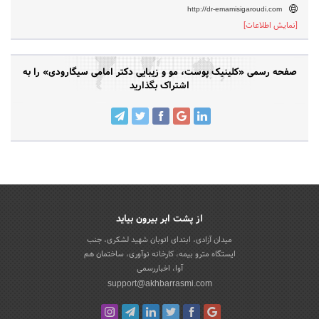
http://dr-emamisigaroudi.com
[نمایش اطلاعات]
صفحه رسمی «کلینیک پوست، مو و زیبایی دکتر امامی سیگارودی» را به
اشتراک بگذارید
از پشت ابر بیرون بیاید
میدان آزادی، ابتدای اتوبان شهید لشکری، جنب
ایستگاه مترو بیمه، کارخانه نوآوری، ساختمان هم
آوا، اخباررسمی
support@akhbarrasmi.com