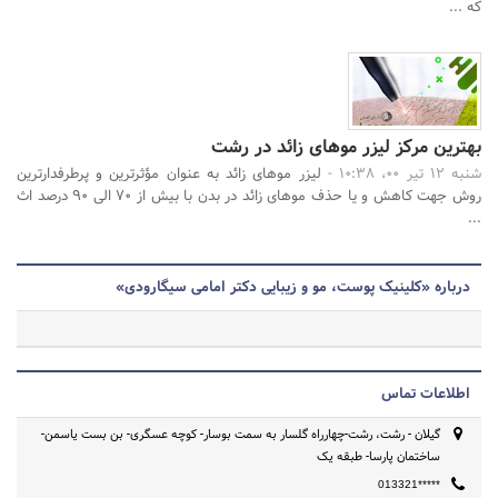
که ...
بهترین مرکز لیزر موهای زائد در رشت
شنبه 12 تیر 00، 10:38 -
لیزر موهای زائد به عنوان مؤثرترین و پرطرفدارترین
روش جهت کاهش و یا حذف موهای زائد در بدن با بیش از 70 الی 90 درصد اث
...
درباره «کلینیک پوست، مو و زیبایی دکتر امامی سیگارودی»
اطلاعات تماس
گیلان - رشت، رشت-چهارراه گلسار به سمت بوسار- کوچه عسگری- بن بست یاسمن-
ساختمان پارسا- طبقه یک
013321*****