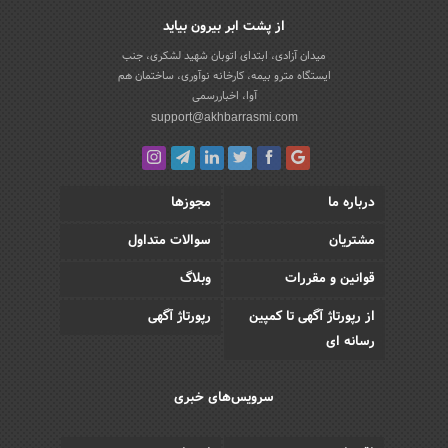
از پشت ابر بیرون بیاید
میدان آزادی، ابتدای اتوبان شهید لشکری، جنب
ایستگاه مترو بیمه، کارخانه نوآوری، ساختمان هم
آوا، اخباررسمی
support@akhbarrasmi.com
درباره ما
مجوزها
مشتریان
سوالات متداول
قوانین و مقررات
وبلاگ
از رپورتاژ آگهی تا کمپین
رپورتاژ آگهی
رسانه ای
سرویس‌های خبری