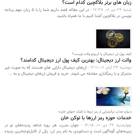
زبان های برتر بلاکچین کدام است؟
شنبه 24 دی 01، 12:38 -
در این مقاله قصد داریم شما را با 5 زبان مهم برنامه
نویسی در بلاکچین آشنا کنیم با ما همراه باشید.
کیف پول ارز دیجیتال یا کریپتو والت چیست؟
والت ارز دیجیتال: بهترین کیف پول ارز دیجیتال کدامند؟
دوشنبه 23 آبان 01، 12:10 -
ارزهای دیجیتال دارایی های هستند که به صورت غیر
متمرکز و با رمزگذاری معامله می شوند. خرید و فروش ارزهای دیجیتال و به ...
دنیای جذاب درآمدزایی از رمز ارزها با کمک «توکن خان»
خدمات حوزه رمز ارزها با توکن خان
چهارشنبه 22 دی 00، 16:05 -
جهان مدرن، هر روزه شاهد پدیده‌های نو در
زمینه‌های گوناگون است و دستاوردی به نام رمز ارز، یکی از قابل‌توجه‌ترین پدیده