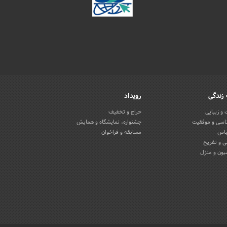
زندگی
رویداد
و زیبایی
حراج و تخفیف
اسی و موفقیت
جشنواره، نمایشگاه و همایش
باس
مسابقه و فراخوان
 و تفریح
یون و منزل