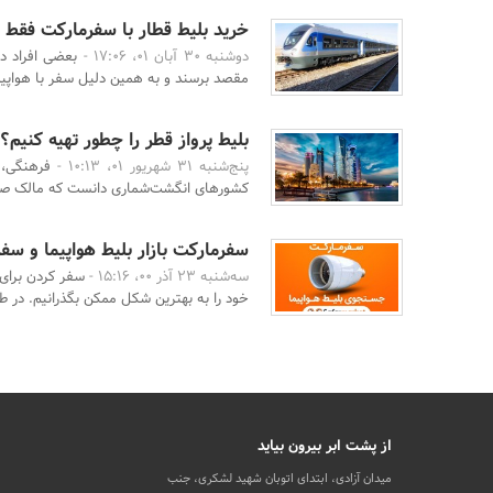
خرید بلیط قطار با سفرمارکت فقط 
دوشنبه 30 آبان 01، 17:06 -
بعضی افراد د
مقصد برسند و به همین دلیل سفر با هواپیما 
بلیط پرواز قطر را چطور تهیه کنیم؟
پنج‌شنبه 31 شهریور 01، 10:13 -
فرهنگی، 
کشورهای انگشت‌شماری دانست که مالک صفا
سفرمارکت بازار بلیط هواپیما و سفر
سه‌شنبه 23 آذر 00، 15:16 -
سفر کردن برای
خود را به بهترین شکل ممکن بگذرانیم. در 
از پشت ابر بیرون بیاید
میدان آزادی، ابتدای اتوبان شهید لشکری، جنب