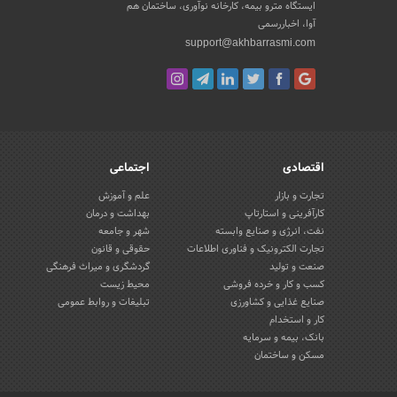
ایستگاه مترو بیمه، کارخانه نوآوری، ساختمان هم
آوا، اخباررسمی
support@akhbarrasmi.com
اقتصادی
اجتماعی
تجارت و بازار
علم و آموزش
کارآفرینی و استارتاپ
بهداشت و درمان
نفت، انرژی و صنایع وابسته
شهر و جامعه
تجارت الکترونیک و فناوری اطلاعات
حقوقی و قانون
صنعت و تولید
گردشگری و میراث فرهنگی
کسب و کار و خرده فروشی
محیط زیست
صنایع غذایی و کشاورزی
تبلیغات و روابط عمومی
کار و استخدام
بانک، بیمه و سرمایه
مسکن و ساختمان