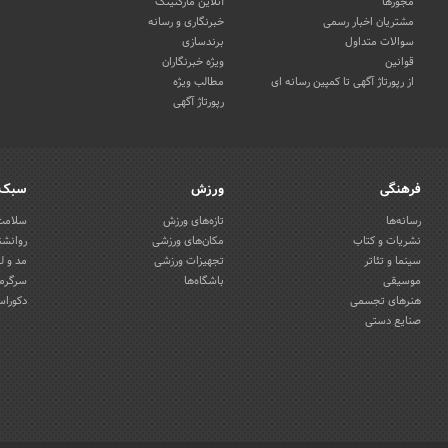
مجوزها
آنلاین مارکتینگ
مشتریان اخبار رسمی
خبرنگاری و رسانه
سوالات متداول
برندسازی
قوانین
ویژه خبرنگاران
از رپورتاژ آگهی تا کمپین رسانه ای
مطالب ویژه
رپورتاژ آگهی
فرهنگی
ورزش
سبک 
رسانه‌ها
تازه‌های ورزش
سلامت 
نشریات و کتاب
مکان‌های ورزشی
روانشن
سینما و تئاتر
تجهیزات ورزشی
مد و ل
موسیقی
باشگاه‌ها
سرگرمی
هنرهای تجسمی
دکوراس
صنایع دستی