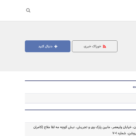
خوراک خبری
دنبال کنید
»
جستجو
ران، خیابان ولیعصر، مابین پارک وی و تجریش، نبش کوچه مه لقا ملاح (کامران
شن، شماره ۷۰۱