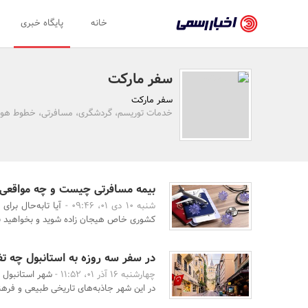
اخبار
خانه
پایگاه خبری
رسمی
-
سفر مارکت
اخبار
سفر مارکت
تایید
خدمات توریسم، گردشگری، مسافرتی، خطوط هوا
شده
شرکت‌ها،
سازمان‌ها
بیمه مسافرتی چیست و چه مواقعی ب
شنبه 10 دی 01، 09:46 -
آیا تابه‌حال برا
و
کشوری خاص هیجان زاده شوید و بخواهید برا
روابط
عمومی‌ها
در سفر سه روزه به استانبول چه تف
چهارشنبه 16 آذر 01، 11:52 -
شهر استانبول ی
در این شهر جاذبه‌های تاریخی طبیعی و فره