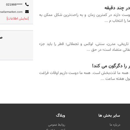
021966*****
در چند دقیقه
safarmarket.com
وست دارند در کمترین زمان و به راحت‌ترین شکل ممکن به
[نمایش اطلاعات]
را انتخاب م ...
صف
تاریخی، مدرن، سنتی، لوکس و تجملاتی؛ قطر را باید جزء
تی متضاد است؛ در حق ...
 را دگرگون می کند!
 همه ما لذت‌بخش است. همه ما دوست داریم اوقات فراغت
طول هفته ساعت ...
سایر بخش ها
وبلاگ
درباره ما
روابط عمومی