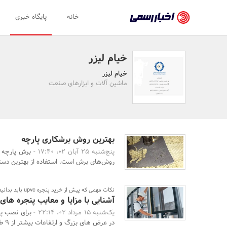
اخبار
خانه
پایگاه خبری
رسمی
-
خیام لیزر
اخبار
خیام لیزر
تایید
ماشین آلات و ابزارهای صنعت
شده
شرکت‌ها،
سازمان‌ها
بهترین روش برشکاری پارچه
پنج‌شنبه 25 آبان 02، 17:40 -
برش پارچه ب
و
روش‌های برش است. استفاده از بهترین دستگا
روابط
عمومی‌ها
نکات مهمی که پیش از خرید پنجره upvc باید بدانید!
آشنایی با مزایا و معایب پنجره های upvc
یک‌شنبه 15 مرداد 02، 22:14 -
در عرض های بزرگ و ارتفاعات بیشتر از 9 طبقه وجود دارد ...