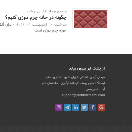
چرم دوزی و اشتغالزایی در خانه
چگونه در خانه چرم دوزی کنیم؟
سه‌شنبه 20 اردیبهشت 01، 14:46 -
برای آنک
حوزه چرم دوزی است
از پشت ابر بیرون بیاید
میدان آزادی، ابتدای اتوبان شهید لشکری، جنب
ایستگاه مترو بیمه، کارخانه نوآوری، ساختمان هم
آوا، اخباررسمی
support@akhbarrasmi.com