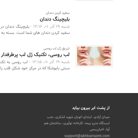
سفید کردن دندان
بلیچینگ دندان
شنبه 19 آذر 01، 12:16 -
بلیچینگ دندان در
سفید کردن دندان های شما است. بسته به ر
تزریق ژل لب روسی
لب روسی، تکنیک ژل لب پرطرفدار
شنبه 19 آذر 01، 12:15 -
لب‌ روسی به تکنی
سنتی بابوشکا که در مرکز خود شکل قلب را ب
از پشت ابر بیرون بیاید
میدان آزادی، ابتدای اتوبان شهید لشکری، جنب
ایستگاه مترو بیمه، کارخانه نوآوری، ساختمان هم
آوا، اخباررسمی
support@akhbarrasmi.com