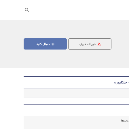
خوراک خبری
دنبال کنید
 جلالپور»
جستجو
https: