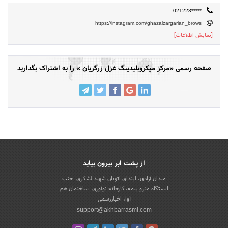
021223*****
https://instagram.com/ghazalzargarian_brows
[نمایش اطلاعات]
صفحه رسمی «مرکز میکروبلیدینگ غزل زرگریان » را به اشتراک بگذارید
از پشت ابر بیرون بیاید
میدان آزادی، ابتدای اتوبان شهید لشکری، جنب
ایستگاه مترو بیمه، کارخانه نوآوری، ساختمان هم
آوا، اخباررسمی
support@akhbarrasmi.com