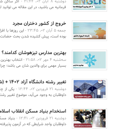
دوشنبه 8 آبان 02، 21:44 -
اگر ساکن شم
فرمانیه می باشید، در این مقاله می توانید ل
خروج از کشور دختران مجرد
جمعه 5 آبان 02، 23:45 -
این روزها با افز
بوده است، پیش کشیده شدن بحث حضانت فر
بهترین مدارس تیزهوشان کدامند؟
سه‌شنبه 4 مهر 02، 21:58 -
انتخاب بهترین
بسیار مهمی برای والدین شان می باشد؛ چرا که
تغییر رشته دانشگاه آزاد 1402 + {شرایط تمام مقاطع}
دوشنبه 21 فروردین 02، 12:44 -
یکی از چا
داوطلبان به وجود می‌آید، موضوع تغییر رشته
استخدام بنیاد مسکن انقلاب اسلامی 02
دوشنبه 21 فروردین 02، 12:41 -
بنیاد مسک
داوطلبان واجد شرایطی که در آزمون پذیرفته