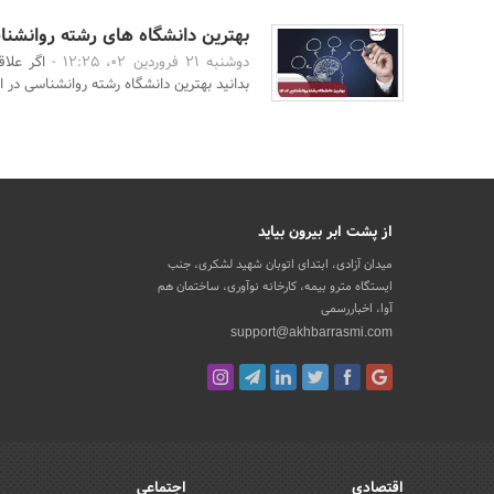
بهترین دانشگاه های رشته روانشناسی 
دوشنبه 21 فروردین 02، 12:25 -
اگر علا
بدانید بهترین دانشگاه رشته روانشناسی در ای
از پشت ابر بیرون بیاید
میدان آزادی، ابتدای اتوبان شهید لشکری، جنب
ایستگاه مترو بیمه، کارخانه نوآوری، ساختمان هم
آوا، اخباررسمی
support@akhbarrasmi.com
اقتصادی
اجتماعی