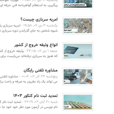
یک‌شنبه 10 دی 02، 19:58 -
مهارت آموختگا
پیگیری، به استعلام گواهینامه فنی حرفه ای ب
امریه سربازی چیست؟
یک‌شنبه 3 دی 02، 19:58 -
امریه سربازی ی
شیوه شخص به جای گذراندن دوره سربازی در ی
انواع وثیقه خروج از کشور
جمعه 1 دی 02، 23:05 -
وثیقه خروج از کش
که هنوز به سربازی نرفته‌اند می‌بایست برای 
مشاوره تلفنی رایگان
پنج‌شنبه 23 آذر 02، 00:06 -
مشاوره تلفنی 
می تواند یک راه مقرون به صرفه و راحت برا
تمدید ثبت نام کنکور 1403
شنبه 20 آبان 02، 22:19 -
تمدید ثبت نام ک
نام نویسی در آزمون مورد نظر خود خود جا ما