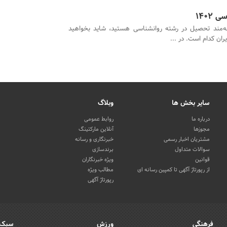
1402
قه‌مند تحصیل در رشته روانشناسی هستید، شاید بخواهید
ران کدام است. در ...
سایر بخش ها
وبلاگ
درباره ما
روابط عمومی
مجوزها
آنلاین مارکتینگ
مشتریان اخبار رسمی
خبرنگاری و رسانه
سوالات متداول
برندسازی
قوانین
ویژه خبرنگاران
از رپورتاژ آگهی تا کمپین رسانه ای
مطالب ویژه
رپورتاژ آگهی
فرهنگی
ورزش
سبک 