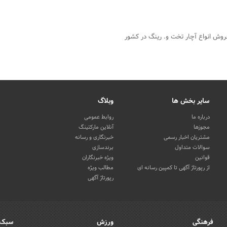
روش انواع آچار تخت و. رینگ در کشور
سایر بخش ها
وبلاگ
درباره ما
روابط عمومی
مجوزها
آنلاین مارکتینگ
مشتریان اخبار رسمی
خبرنگاری و رسانه
سوالات متداول
برندسازی
قوانین
ویژه خبرنگاران
از رپورتاژ آگهی تا کمپین رسانه ای
مطالب ویژه
رپورتاژ آگهی
فرهنگی
ورزش
سبک 