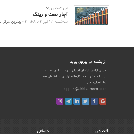
آچار تخت و رینگ
آچار تخت و رینگ
سه‌شنبه 13 تیر 02، 22:48 -
بهترین مرکز ف
از پشت ابر بیرون بیاید
میدان آزادی، ابتدای اتوبان شهید لشکری، جنب
ایستگاه مترو بیمه، کارخانه نوآوری، ساختمان هم
آوا، اخباررسمی
support@akhbarrasmi.com
اقتصادی
اجتماعی