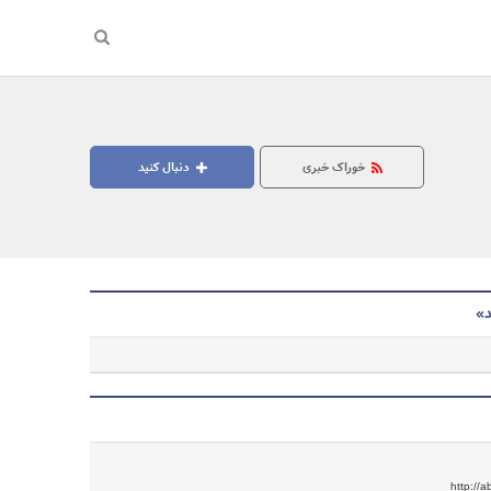
خوراک خبری
دنبال کنید
د»
http://a