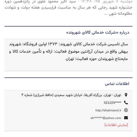
دوشنبه 8 شهریور 95، 12:38 -
سید اکبر محمود علوی در پانزدهمین دوره
جشنواره شهید رجایی که هر سال به مناسبت فرارسیدن هفته دولت و شهادت
مظلومانه شهی ...
درباره «شرکت خدماتی کالای شهروند»
سال تاسیس شرکت خدماتی کالای شهروند: 1373 اولین فروشگاه: شهروند
بیهقی واقع در میدان آرژانتین موضوع فعالیت: ارائه و تأمین خدمات کالا و
مایحتاج شهروندان حوزه فعالیت: تهران
اطلاعات تماس
تهران - تهران، بزرگراه آفریقا، خیابان شهید سعیدی (حافظ شیرازی) شماره 4
021223*****
http://shahrvand.ir
sh*******@yahoo.com
[نمایش اطلاعات]