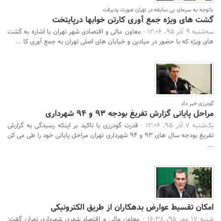
باتوجه به سرمای بی سابقه در تهران صورت پذیرفت
گشت های ویژه جمع آوری کارتن خوابها درپایتخت
سه‌شنبه 9 آذر 95، 12:06 -
معاون مالی و اقتصادی شهر تهران با اشاره به گشت
های ویژه که با حضور در میادین و خیابان های اصلی تهران به جمع آوری کا ...
گودرزی خبر داد
مراحل پایانی گزارش تفریغ بودجه 93 و 94 شهرداری
یک‌شنبه 7 آذر 95، 12:06 -
قدرت گودرزی با تاکید بر اینکه رسیدگی به گزارش
تفریغ بودجه سال های 93 و 94 شهرداری تهران مراحل پایانی خود را طی می کن
...
امکان تقسیط عوارض بدهکاران از طریق الکترونیکی
شنبه 17 مهر 95، 16:38 -
معاون مالی و اقتصاد شهری شهرداری تهران گفت: