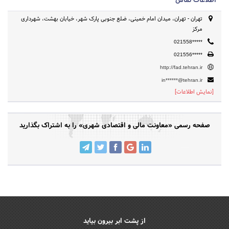
اطلاعات تماس
تهران - تهران، میدان امام خمینی، ضلع جنوبی پارک شهر، خیابان بهشت، شهرداری
مرکز
021558*****
021556*****
http://fad.tehran.ir
in******@tehran.ir
[نمایش اطلاعات]
صفحه رسمی «معاونت مالی و اقتصادی شهری» را به اشتراک بگذارید
از پشت ابر بیرون بیاید