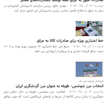
صادرات طیور به عراق فقط توسط کشتارگاه‌های معتبر
دوشنبه 22 آذر 95، 16:56 -
مهدی خلج، رییس سازمان دامپزشکی کشورمان در
سفر به عراق با صلاح فاضل عباس، رئیس دامپزشکی این کشور دیدار کرد.
خط اعتباری ویژه برای صادرات کالا به عراق
شنبه 20 آذر 95، 16:50 -
مبلغ این خط اعتباری 18 میلیون یورو بوده و تا 100
درصد مبلغ قرارداد تجاری و یا پروفرما را پوشش می دهد.
فرماندار حلبچه خبر داد
انتخاب مرز شوشمی- طویله به عنوان مرز گردشگری ایران
یک‌شنبه 14 آذر 95، 12:17 -
فعالیت مرز شوشمی- طویله در حال حاضر برای
جلوگیری از تبادل برخی کالاها از مرزها و راه‌های غیرقانونی است که مورد توافق
...