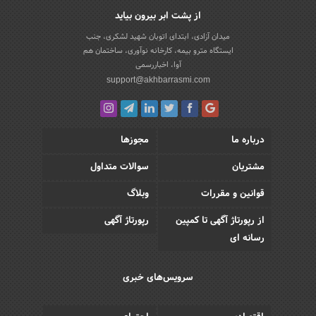
از پشت ابر بیرون بیاید
میدان آزادی، ابتدای اتوبان شهید لشکری، جنب
ایستگاه مترو بیمه، کارخانه نوآوری، ساختمان هم
آوا، اخباررسمی
support@akhbarrasmi.com
درباره ما
مجوزها
مشتریان
سوالات متداول
قوانین و مقررات
وبلاگ
از رپورتاژ آگهی تا کمپین
رپورتاژ آگهی
رسانه ای
سرویس‌های خبری