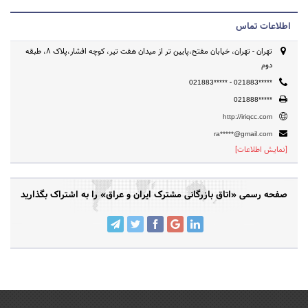
صنعتی ، بازرگانی ، معدنی ، کشاورزی ، خدمات و تشویق مبادلات و سرمایه
گذاری های دوجانبه بین ایران و عراق تأسیس یافته است.
اطلاعات تماس
تهران - تهران، خیابان مفتح،پایین تر از میدان هفت تیر، کوچه افشار،پلاک 8، طبقه
دوم
-
021883*****
021883*****
021888*****
http://iriqcc.com
ra*****@gmail.com
[نمایش اطلاعات]
صفحه رسمی «اتاق بازرگانی مشترک ایران و عراق» را به اشتراک بگذارید