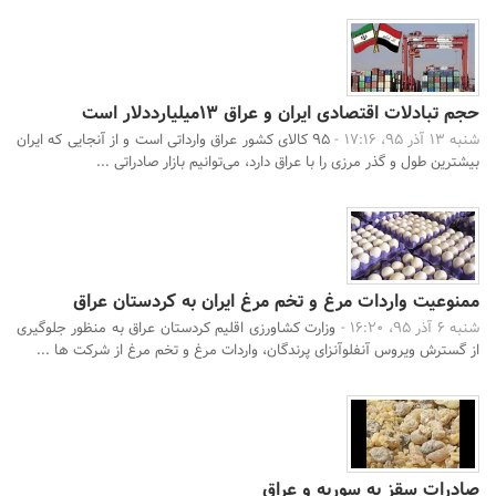
حجم تبادلات اقتصادی ایران و عراق 13میلیارددلار است
شنبه 13 آذر 95، 17:16 -
95 کالای کشور عراق وارداتی است و از آنجایی که ایران
بیشترین طول و گذر مرزی را با عراق دارد، می‌توانیم بازار صادراتی ...
ممنوعیت واردات مرغ و تخم مرغ ایران به کردستان عراق
شنبه 6 آذر 95، 16:20 -
وزارت کشاورزی اقلیم کردستان عراق به منظور جلوگیری
از گسترش ویروس آنفلوآنزای پرندگان، واردات مرغ و تخم مرغ از شرکت ها ...
صادرات سقز به سوریه و عراق