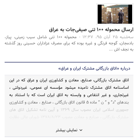
ارسال محموله 100 تنی صیفی‌جات به عراق
سه‌شنبه 25 آبان 95، 12:37 -
محموله 100 تنی شامل سیب زمینی، پیاز،
بادمجان، گوجه فرنگی و غیره بوده که برای مصرف عزاداران حسینی روز گذشته
به نجف اش ...
درباره «اتاق بازرگانی مشترک ایران و عراق»
اتاق مشترک بازرگانی، صنایع، معادن و کشاورزی ایران و عراق که در این
اساسنامه اتاق مشترک نامیده میشود مؤسسه ای عمومی، غیردولتی ،
غیرتجاری، و غیر انتفاعی و وابسته به اتاق ایران است که با استناد به
بندهای “د” و ” ن ” ماده 5 قانون اتاق بازرگانی ، صنایع ، معادن و کشاورزی
جمهوری اسلامی ایران مصوب سال 1369 و آیین نامه تشکیل اتاق های
مشترک بازرگانی ، صنایع و معادن مصوب 1378/8/23 شورای عالی نظارت
بموجب جواز تأسیس شماره 10/13021 مورخ1382/9/26 هیأت رئیسه اتاق
نمایش بیشتر
ایران طبق این اساسنامه صرفاً برای توسعه روابط اقتصادی در تمام بخشهای