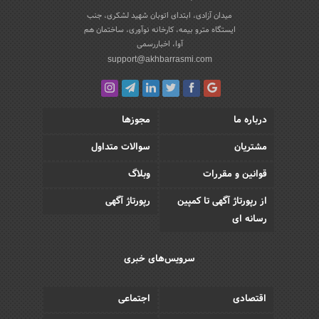
میدان آزادی، ابتدای اتوبان شهید لشکری، جنب
ایستگاه مترو بیمه، کارخانه نوآوری، ساختمان هم
آوا، اخباررسمی
support@akhbarrasmi.com
درباره ما
مجوزها
مشتریان
سوالات متداول
قوانین و مقررات
وبلاگ
از رپورتاژ آگهی تا کمپین
رپورتاژ آگهی
رسانه ای
سرویس‌های خبری
اقتصادی
اجتماعی