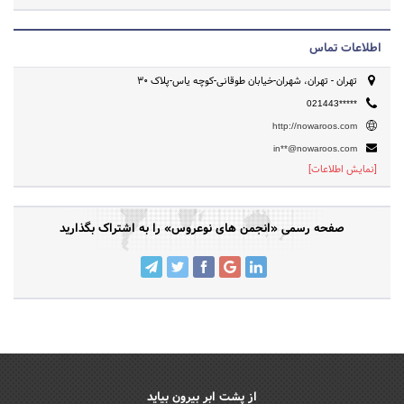
اطلاعات تماس
تهران - تهران، شهران-خیابان طوقانی-کوچه یاس-پلاک 30
021443*****
http://nowaroos.com
in**@nowaroos.com
[نمایش اطلاعات]
صفحه رسمی «انجمن های نوعروس» را به اشتراک بگذارید
از پشت ابر بیرون بیاید