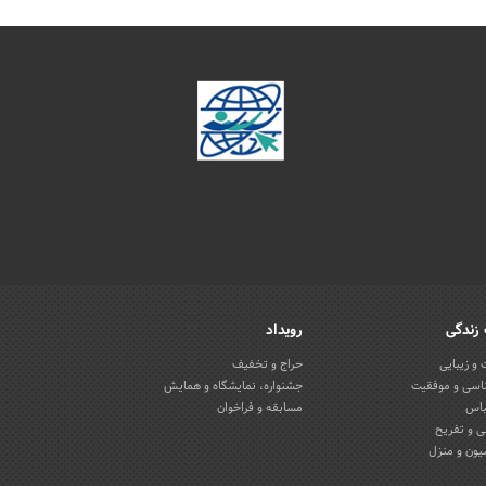
زندگی
رویداد
و زیبایی
حراج و تخفیف
اسی و موفقیت
جشنواره، نمایشگاه و همایش
باس
مسابقه و فراخوان
 و تفریح
یون و منزل