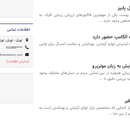
های ملت ایران را 
 پاییز
مرتفع سازد .
ست یکی از مهم‌ترین فاکتورهای ارزیابی زیبایی افراد، به
لفی وجود دارند ...
اطلاعات تماس
ه الکامپ حضور دارد
تهران - تهران، تهران 
اینترنتی لوازم آرایشی، بهداشتی و سلامت امسال برای اولین
021885*****
@mootanroo.com
[نمایش اطلاعات]
ایش به زبان موتن‌رو
یبایی همواره در بین تمامی مردم در نسل‌های مختلف وجود
 بررسی دقیق تا ...
ص
یر
از آنجایی که متخصص بازار لوازم آرایشی و بهداشتی است به
ز بین تما ...