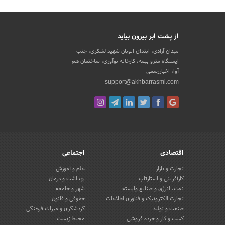
از پشت ابر بیرون بیاید
میدان آزادی، ابتدای اتوبان شهید لشکری، جنب
ایستگاه مترو بیمه، کارخانه نوآوری، ساختمان هم
آوا، اخباررسمی
support@akhbarrasmi.com
اقتصادی
اجتماعی
تجارت و بازار
علم و آموزش
کارآفرینی و استارتاپ
بهداشت و درمان
نفت، انرژی و صنایع وابسته
شهر و جامعه
تجارت الکترونیک و فناوری اطلاعات
حقوقی و قانون
صنعت و تولید
گردشگری و میراث فرهنگی
کسب و کار و خرده فروشی
محیط زیست