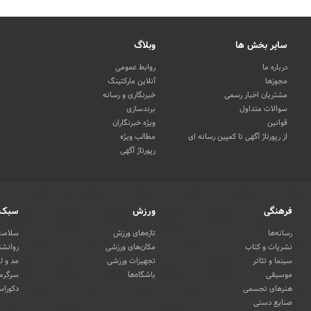
سایر بخش ها
وبلاگ
درباره ما
روابط عمومی
مجوزها
آنلاین مارکتینگ
مشتریان اخبار رسمی
خبرنگاری و رسانه
سوالات متداول
برندسازی
قوانین
ویژه خبرنگاران
از رپورتاژ آگهی تا کمپین رسانه ای
مطالب ویژه
رپورتاژ آگهی
فرهنگی
ورزش
سبک 
رسانه‌ها
تازه‌های ورزش
سلامت 
نشریات و کتاب
مکان‌های ورزشی
روانشن
سینما و تئاتر
تجهیزات ورزشی
مد و ل
موسیقی
باشگاه‌ها
سرگرمی
هنرهای تجسمی
دکوراس
صنایع دستی