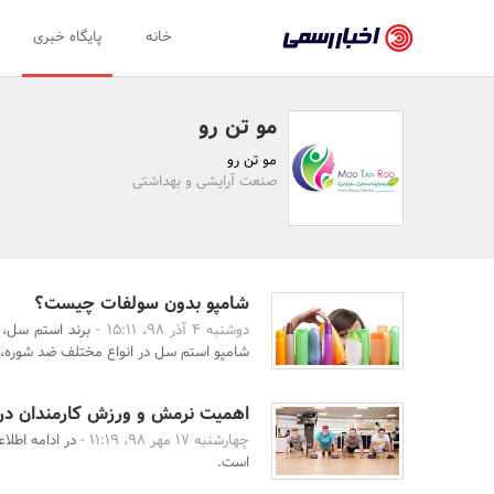
اخبار
خانه
پایگاه خبری
رسمی
-
مو تن رو
اخبار
مو تن رو
تایید
صنعت آرایشی و بهداشتی
شده
شرکت‌ها،
سازمان‌ها
شامپو بدون سولفات چیست؟
دوشنبه 4 آذر 98، 15:11 -
برند استم سل، 
و
شامپو استم سل در انواع مختلف ضد شوره، 
روابط
عمومی‌ها
اهمیت نرمش و ورزش کارمندان در
چهارشنبه 17 مهر 98، 11:19 -
در ادامه اطلا
است.