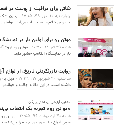
نکاتی برای مراقبت از پوست در فصل‌
چهارشنبه 10 مهر 98، 17:05 -
بدون شک پو
خصوص خانم‌ها به حساب می‌آید. عوامل مخت
موتن رو برای اولین بار در نمایشگا
شنبه 29 تیر 98، 10:50 -
موتن رو، فروشگاه 
بار در نمایشگاه الکامپ حضور دارد.
روایت باورنکردنی تاریخ، از لوازم آر
سه‌شنبه 20 شهریور 97، 17:29 -
میل به ز
داشته است. در این مقاله جالب و خواندنی به
مشاوره آرایشی بهداشتی رایگان
«مو تن رو» تجربه یک انتخاب بی‌نظ
شنبه 30 اردیبهشت 96، 12:55 -
مو تن رو 
خوبی انواع برندهای این عرصه را می‌شناسد و ا