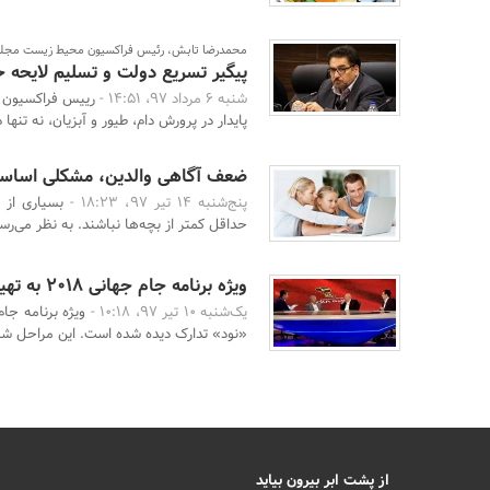
محمدرضا تابش، رئیس فراکسیون محیط زیست مج
پیگیر تسریع دولت و تسلیم لایحه 
شنبه 6 مرداد 97، 14:51 -
رییس فراکسیون 
پایدار در پرورش دام، طیور و آبزیان، نه تنها 
ضعف آگاهی والدین، مشکلی اساسی 
پنج‌شنبه 14 تیر 97، 18:23 -
بسیاری از 
حداقل کمتر از بچه‌ها نباشند. به نظر می‌رسد 
ویژه برنامه جام جهانی ۲۰۱۸ به تهیه‌کنندگی عادل فردوسی پور+نرم افزار
یک‌شنبه 10 تیر 97، 10:18 -
ویژه‌ برنامه‌ ج
«نود» تدارک دیده شده است. این مراحل ش
از پشت ابر بیرون بیاید