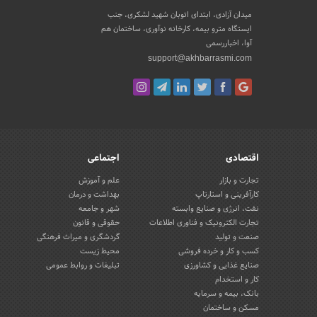
میدان آزادی، ابتدای اتوبان شهید لشکری، جنب
ایستگاه مترو بیمه، کارخانه نوآوری، ساختمان هم
آوا، اخباررسمی
support@akhbarrasmi.com
اقتصادی
اجتماعی
تجارت و بازار
علم و آموزش
کارآفرینی و استارتاپ
بهداشت و درمان
نفت، انرژی و صنایع وابسته
شهر و جامعه
تجارت الکترونیک و فناوری اطلاعات
حقوقی و قانون
صنعت و تولید
گردشگری و میراث فرهنگی
کسب و کار و خرده فروشی
محیط زیست
صنایع غذایی و کشاورزی
تبلیغات و روابط عمومی
کار و استخدام
بانک، بیمه و سرمایه
مسکن و ساختمان