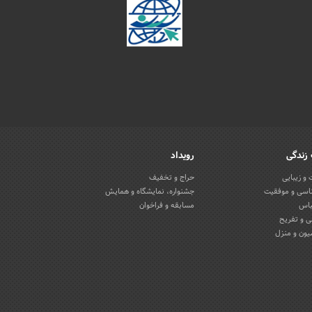
زندگی
رویداد
و زیبایی
حراج و تخفیف
اسی و موفقیت
جشنواره، نمایشگاه و همایش
باس
مسابقه و فراخوان
 و تفریح
یون و منزل