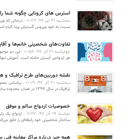
استرس های کرونایی چگونه شما را ب
سه‌شنبه 31 تیر 99، 10:29 -
درحالی که وی
نسبت به خود ویروس گسترش پیدا کرده است
تفاوت‌های شخصیتی خانم‌ها و آقای
چهارشنبه 21 آذر 97، 10:58 -
این دو موجو
هر ازدواجی آبستن حادثه است. آموزش تنها 
نقشه دوربین‌های طرح ترافیک و هر 
سه‌شنبه 20 آذر 97، 10:09 -
براساس مصوبا
ترافیک در سال ۱۳۹۷ در همان محدوده سابق و با تغییراتی ...
خصوصیات ازدواج سالم و موفق
دوشنبه 19 آذر 97، 11:27 -
ازدواج یک را
ساختار شخصیتی خود رابطه‌ای را خلق می‌کن
همه چیز درباره مراکز معاینه فنی 