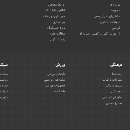
درباره ما
روابط عمومی
مجوزها
آنلاین مارکتینگ
مشتریان اخبار رسمی
خبرنگاری و رسانه
سوالات متداول
برندسازی
قوانین
ویژه خبرنگاران
از رپورتاژ آگهی تا کمپین رسانه ای
مطالب ویژه
رپورتاژ آگهی
فرهنگی
ورزش
سبک 
رسانه‌ها
تازه‌های ورزش
سلامت 
نشریات و کتاب
مکان‌های ورزشی
روانشن
سینما و تئاتر
تجهیزات ورزشی
مد و ل
موسیقی
باشگاه‌ها
سرگرمی
هنرهای تجسمی
دکوراس
صنایع دستی