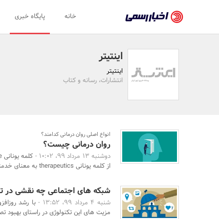
اخبار
خانه
پایگاه خبری
رسمی
-
اینتیتر
اخبار
اینتیتر
تایید
انتشارات، رسانه و کتاب
شده
شرکت‌ها،
سازمان‌ها
انواع اصلی روان درمانی کدامند؟
روان درمانی چیست؟
و
دوشنبه 13 مرداد 99، 10:02 -
روابط
از کلمه یونانی therapeutics به معنای خدمتکار و ...
عمومی‌ها
شبکه های اجتماعی چه نقشی در تص
شنبه 4 مرداد 99، 13:52 -
با رشد روزاف
مزیت های این تکنولوژی در راستای بهبود تص