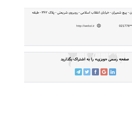
تهران - تهران، تهران - پیچ شمیران - خیابان انقلاب اسلامی - روبروی شریعتی - پلاک 362 - طبقه
http://webzi.ir
021776**
صفحه رسمی «وبزی» را به اشتراک بگذارید