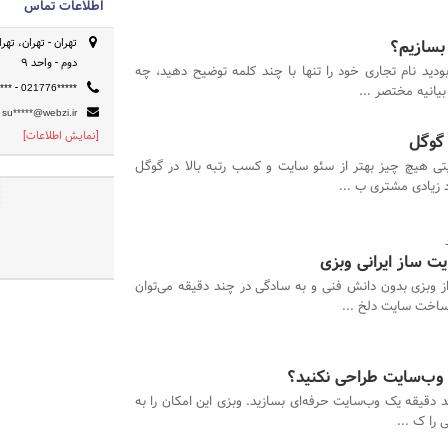
اطلاعات تماس
بسازیم؟
دوم - واحد 9
ودید نام تجاری خود را تنها با چند کلمه توضیح دهید، چه
-
یانیه مختصر ...
***
021776*****
su*****@webzi.ir
[نمایش اطلاعات]
 گوگل
تی هیچ چیز بهتر از سئو سایت و کسب رتبه بالا در گوگل
د زیادی مشتری ب ...
 ساز ایرانی وبزی
از وبزی بدون دانش فنی و به سادگی در چند دقیقه می‌توان
ساخت سایت دلخ ...
 وب‌سایت طراحی نکنید؟
د دقیقه یک وب‌سایت حرفه‌ای بسازید. وبزی این امکان را به
 را ک ...