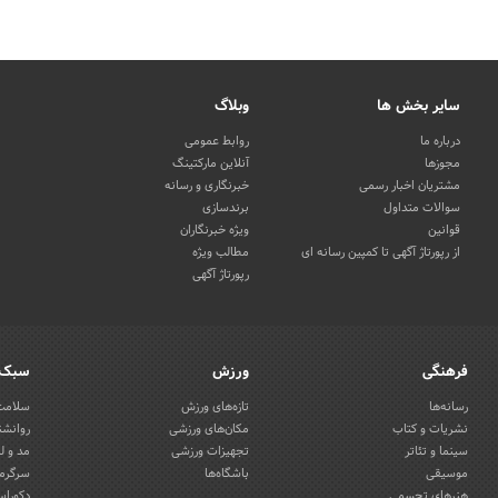
سایر بخش ها
وبلاگ
درباره ما
روابط عمومی
مجوزها
آنلاین مارکتینگ
مشتریان اخبار رسمی
خبرنگاری و رسانه
سوالات متداول
برندسازی
قوانین
ویژه خبرنگاران
از رپورتاژ آگهی تا کمپین رسانه ای
مطالب ویژه
رپورتاژ آگهی
فرهنگی
ورزش
سبک 
رسانه‌ها
تازه‌های ورزش
سلامت 
نشریات و کتاب
مکان‌های ورزشی
روانشن
سینما و تئاتر
تجهیزات ورزشی
مد و ل
موسیقی
باشگاه‌ها
سرگرمی
هنرهای تجسمی
دکوراس