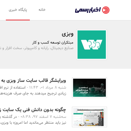
اخبار
خانه
پایگاه خبری
رسمی
-
وبزی
اخبار
مبتکران توسعه کسب و کار
تایید
صنایع دیجیتال، رایانه و کامپیوتر، سخت افزار و نر
شده
شرکت‌ها،
سازمان‌ها
ویرایشگر قالب سایت ساز وبزی به ورژن 2 ارتقا پ
شنبه 8 مرداد 01، 11:43 -
استفاده از نرم ا
و
زیادی ترجیح میدهند به جای صرف هزینه‌های 
روابط
عمومی‌ها
چگونه بدون دانش فنی یک سایت زی
سه‌شنبه 7 اسفند 97، 08:38 -
در گذشته بر
نیز باید منتظر می‌ماندید اما امروزه با وبزی، ب