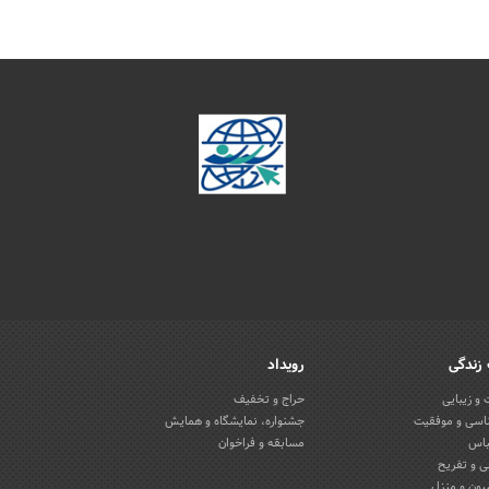
زندگی
رویداد
و زیبایی
حراج و تخفیف
اسی و موفقیت
جشنواره، نمایشگاه و همایش
باس
مسابقه و فراخوان
 و تفریح
یون و منزل