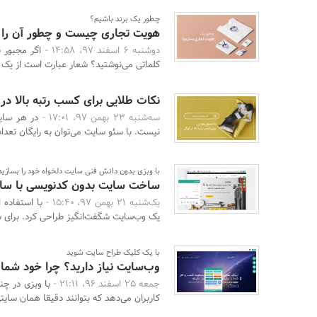
چطور یک برند باشیم؟
هویت تجاری چیست و چطور آن را 
دوشنبه 6 اسفند 97، 14:58 -
اگر مجبور ب
کلماتی می‌نوشتید؟ شعار عبارت است از یک ب
نکات طلایی برای کسب رتبه بالا در
سه‌شنبه 23 بهمن 97، 17:01 -
در هر سای
نیست. با سئو سایت می‌توان به رایگان تعدا
با وبزی بدون دانش فنی سایت دلخواه خود را بسازید
ساخت سایت بدون کدنویسی با سایت
یک‌شنبه 21 بهمن 97، 15:40 -
با استفاده 
یک وب‌سایت شگفت‌انگیز طراحی کرد. برای 
با یک کلیک طراح سایت شوید
وب‌سایت نیاز دارید؟ چرا خود شما
جمعه 25 اسفند 96، 21:11 -
با وبزی در چن
کاربران می‌دهد که بتوانند دقیقا همان سایتی