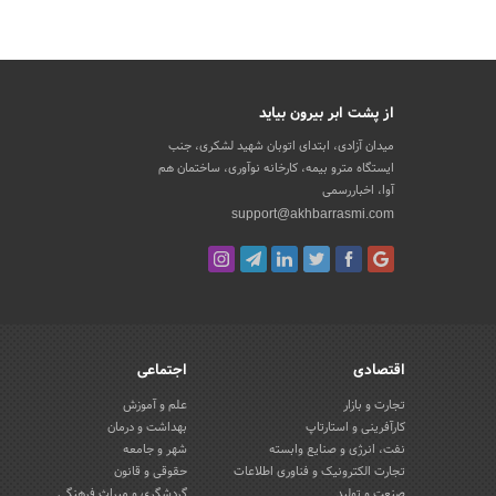
از پشت ابر بیرون بیاید
میدان آزادی، ابتدای اتوبان شهید لشکری، جنب
ایستگاه مترو بیمه، کارخانه نوآوری، ساختمان هم
آوا، اخباررسمی
support@akhbarrasmi.com
اقتصادی
اجتماعی
تجارت و بازار
علم و آموزش
کارآفرینی و استارتاپ
بهداشت و درمان
نفت، انرژی و صنایع وابسته
شهر و جامعه
تجارت الکترونیک و فناوری اطلاعات
حقوقی و قانون
صنعت و تولید
گردشگری و میراث فرهنگی